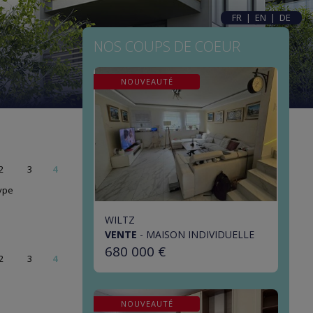
FR
|
EN
|
DE
NOS COUPS DE COEUR
NOUVEAUTÉ
2
3
4
ype
WILTZ
VENTE
-
MAISON INDIVIDUELLE
680 000 €
2
3
4
NOUVEAUTÉ