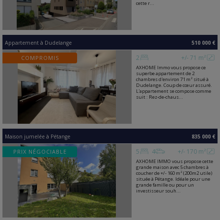
cette r...
Appartement
à
Dudelange
510 000 €
2
+/- 71 m²
COMPROMIS
AXHOME Immo vous propose ce
superbe appartement de 2
chambres d'environ 71 m² situé à
Dudelange. Coup de cœur assuré.
L'appartement se compose comme
suit : Rez-de-chaus...
Maison jumelée
à
Pétange
835 000 €
5
4
+/- 170 m²
PRIX NÉGOCIABLE
AXHOME IMMO vous propose cette
grande maison avec 5 chambres à
coucher de +/- 160 m² (200m2 utile)
située à Pétange. Idéale pour une
grande famille ou pour un
investisseur souh...