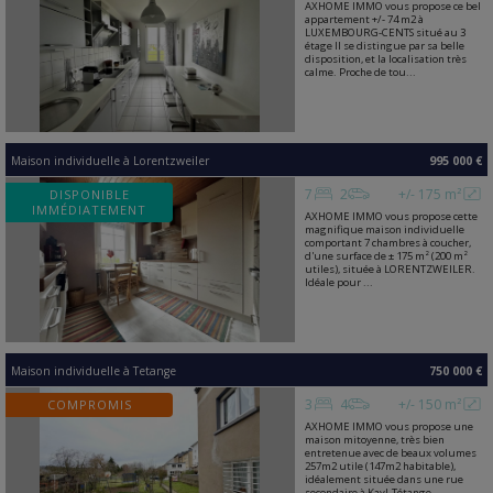
AXHOME IMMO vous propose ce bel
appartement +/- 74 m2 à
LUXEMBOURG-CENTS situé au 3
étage Il se distingue par sa belle
disposition, et la localisation très
calme. Proche de tou...
Maison individuelle
à
Lorentzweiler
995 000 €
7
2
+/- 175 m²
DISPONIBLE
IMMÉDIATEMENT
AXHOME IMMO vous propose cette
magnifique maison individuelle
comportant 7 chambres à coucher,
d'une surface de ± 175 m² (200 m²
utiles), située à LORENTZWEILER.
Idéale pour ...
Maison individuelle
à
Tetange
750 000 €
3
4
+/- 150 m²
COMPROMIS
AXHOME IMMO vous propose une
maison mitoyenne, très bien
entretenue avec de beaux volumes
257m2 utile (147m2 habitable),
idéalement située dans une rue
secondaire à Kayl-Tétange...