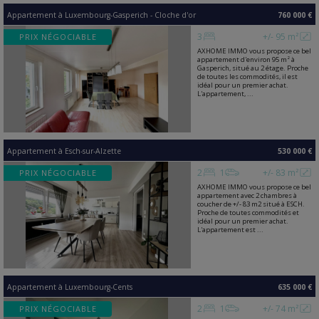
Appartement
à
Luxembourg-Gasperich - Cloche d'or
760 000 €
3
+/- 95 m²
PRIX NÉGOCIABLE
AXHOME IMMO vous propose ce bel
appartement d'environ 95 m² à
Gasperich, situé au 2 étage. Proche
de toutes les commodités, il est
idéal pour un premier achat.
L'appartement, ...
Appartement
à
Esch-sur-Alzette
530 000 €
2
1
+/- 83 m²
PRIX NÉGOCIABLE
AXHOME IMMO vous propose ce bel
appartement avec 2 chambres à
coucher de +/- 83 m2 situé à ESCH.
Proche de toutes commodités et
idéal pour un premier achat.
L'appartement est ...
Appartement
à
Luxembourg-Cents
635 000 €
2
1
+/- 74 m²
PRIX NÉGOCIABLE