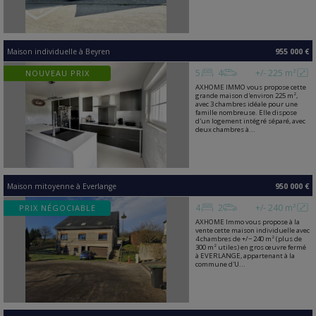
Maison individuelle
à
Beyren
955 000 €
5
4
+/- 225 m²
NOUVEAU PRIX
AXHOME IMMO vous propose cette
grande maison d'environ 225 m²,
avec 3 chambres idéale pour une
famille nombreuse. Elle dispose
d'un logement intégré séparé, avec
deux chambres à...
Maison mitoyenne
à
Everlange
950 000 €
4
2
+/- 240 m²
PRIX NÉGOCIABLE
AXHOME Immo vous propose à la
vente cette maison individuelle avec
4 chambres de +/− 240 m² (plus de
300 m² utiles) en gros œuvre fermé
à EVERLANGE, appartenant à la
commune d'U...