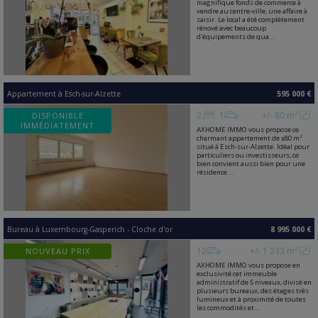
magnifique fonds de commerce à
vendre au centre-ville, une affaire à
saisir. Le local a été complètement
rénové avec beaucoup
d'équipements de qua...
Appartement
à
Esch-sur-Alzette
595 000 €
2
1
+/- 80 m²
DISPONIBLE
IMMÉDIATEMENT
AXHOME IMMO vous propose ce
charmant appartement de ±80 m²
situé à Esch-sur-Alzette. Idéal pour
particuliers ou investisseurs, ce
bien convient aussi bien pour une
résidence ...
Bureau
à
Luxembourg-Gasperich - Cloche d'or
8 995 000 €
12
+/- 1 233 m²
NOUVEAU PRIX
AXHOME IMMO vous propose en
exclusivité cet immeuble
administratif de 5 niveaux, divisé en
plusieurs bureaux, des étages très
lumineux et à proximité de toutes
les commodités et...