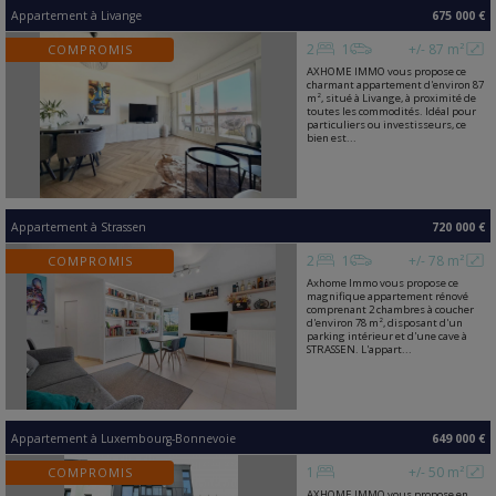
Appartement
à
Livange
675 000 €
2
1
+/- 87 m²
COMPROMIS
AXHOME IMMO vous propose ce
charmant appartement d'environ 87
m², situé à Livange, à proximité de
toutes les commodités. Idéal pour
particuliers ou investisseurs, ce
bien est...
Appartement
à
Strassen
720 000 €
2
1
+/- 78 m²
COMPROMIS
Axhome Immo vous propose ce
magnifique appartement rénové
comprenant 2 chambres à coucher
d'environ 78 m², disposant d'un
parking intérieur et d'une cave à
STRASSEN. L'appart...
Appartement
à
Luxembourg-Bonnevoie
649 000 €
1
+/- 50 m²
COMPROMIS
AXHOME IMMO vous propose en