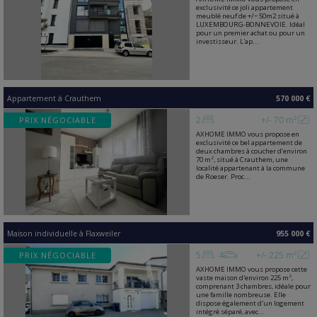
exclusivité ce joli appartement
meublé neuf de +/− 50m2 situé à
LUXEMBOURG-BONNEVOIE. Idéal
pour un premier achat ou pour un
investisseur. L'ap...
Appartement
à
Crauthem
570 000 €
2
+/- 70 m²
PRIX NÉGOCIABLE
AXHOME IMMO vous propose en
exclusivité ce bel appartement de
deux chambres à coucher d’environ
70 m², situé à Crauthem, une
localité appartenant à la commune
de Roeser. Proc...
Maison individuelle
à
Flaxweiler
955 000 €
5
4
+/- 225 m²
PRIX NÉGOCIABLE
AXHOME IMMO vous propose cette
vaste maison d'environ 225 m²,
comprenant 3 chambres, idéale pour
une famille nombreuse. Elle
dispose également d'un logement
intégré séparé, avec...