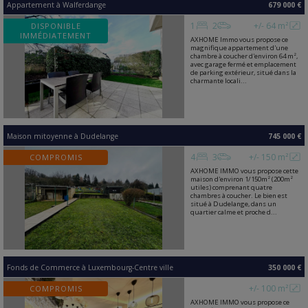
Appartement
à
Walferdange
679 000 €
1
2
+/- 64 m²
DISPONIBLE
IMMÉDIATEMENT
AXHOME Immo vous propose ce
magnifique appartement d'une
chambre à coucher d'environ 64 m²,
avec garage fermé et emplacement
de parking extérieur, situé dans la
charmante locali...
Maison mitoyenne
à
Dudelange
745 000 €
4
3
+/- 150 m²
COMPROMIS
AXHOME IMMO vous propose cette
maison d'environ 1/150m² (200m²
utiles) comprenant quatre
chambres à coucher. Le bien est
situé à Dudelange, dans un
quartier calme et proche d...
Fonds de Commerce
à
Luxembourg-Centre ville
350 000 €
+/- 100 m²
COMPROMIS
AXHOME IMMO vous propose ce