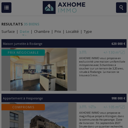
RESULTATS
35 BIENS
Surface
|
Date
|
Chambre
|
Prix
|
Localité
|
Type
Maison jumelée
à
Rodange
620 000 €
3
+/- 130 m²
PRIX NÉGOCIABLE
AXHOME IMMO vous propose en
exclusivité une maison unifamiliale
mitoyenne avec 3 chambres à
coucher sur un terrain de 3,20 ares,
située à Rodange. La maison se
trouve à 5 min...
Appartement
à
Hesperange
998 000 €
3
1
+/- 105 m²
COMPROMIS
AXHOME IMMO vous propose ce
magnifique projet à Alzingen, dans
la commune de Hesperange. Date
de livraison : fin septembre 2027.
Située dans un quartier recherché,