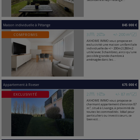
Maison individuelle
à
Pétange
845 000 €
3
2
+/- 200 m²
COMPROMIS
AXHOME IMMO vous propose en
exclusivité une maison unifamiliale
individuelle de +/− 200m2 (280m2
utile) avec 3 chambres, ainsi qu'une
possible grande chambre à
aménagée dans les...
Appartement
à
Roeser
675 000 €
2
1
+/- 87 m²
EXCLUSIVITÉ
AXHOME IMMO vous propose ce
charmant appartement d'environ 87
m², situé à Livange, à proximité de
toutes les commodités. Idéal pour
particuliers ou investisseurs, ce
bien est...