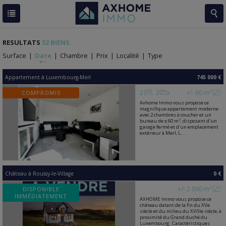
RESULTATS
52 BIENS
Surface
|
Date
|
Chambre
|
Prix
|
Localité
|
Type
Appartement
à
Luxembourg-Merl
745 000 €
2
2
+/- 60 m²
COMPROMIS
Axhome Immo vous propose ce
magnifique appartement moderne
avec 2 chambres à coucher et un
bureau de ± 60 m², disposant d'un
garage fermé et d'un emplacement
extérieur à Merl, L...
Château
à
Roussy-le-Village
0 €
+/- 2 000 m²
DISPONIBLE
IMMÉDIATEMENT
AXHOME Immo vous propose ce
château datant de la fin du XVe
siècle et du milieu du XVIIIe siècle, à
proximité du Grand duché du
Luxembourg. Caractéristiques