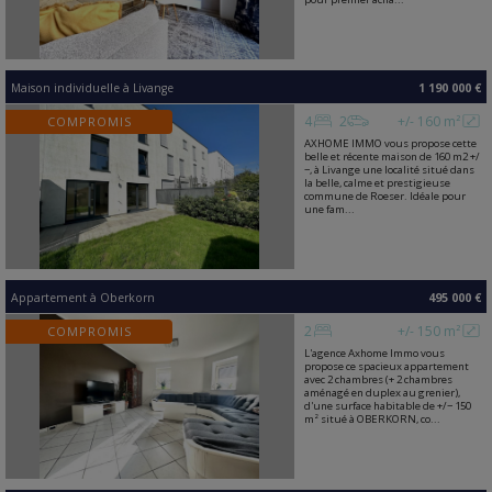
Maison individuelle
à
Livange
1 190 000 €
4
2
+/- 160 m²
COMPROMIS
AXHOME IMMO vous propose cette
belle et récente maison de 160 m2 +/
−, à Livange une localité situé dans
la belle, calme et prestigieuse
commune de Roeser. Idéale pour
une fam...
Appartement
à
Oberkorn
495 000 €
2
+/- 150 m²
COMPROMIS
L'agence Axhome Immo vous
propose ce spacieux appartement
avec 2 chambres (+ 2 chambres
aménagé en duplex au grenier),
d'une surface habitable de +/− 150
m² situé à OBERKORN, co...