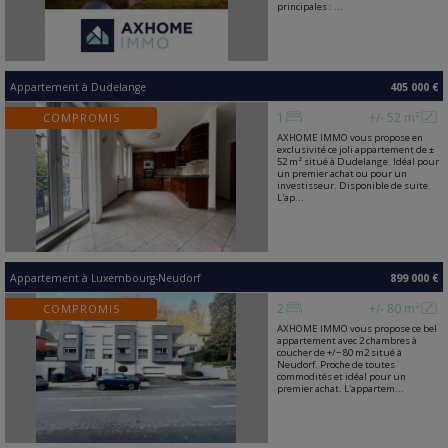
principales : ...
Appartement
à
Dudelange
405 000 €
1
+/- 52 m²
COMPROMIS
AXHOME IMMO vous propose en
exclusivité ce joli appartement de ±
52 m² situé à Dudelange. Idéal pour
un premier achat ou pour un
investisseur. Disponible de suite.
L'ap...
Appartement
à
Luxembourg-Neudorf
899 000 €
2
+/- 80 m²
COMPROMIS
AXHOME IMMO vous propose ce bel
appartement avec 2 chambres à
coucher de +/− 80 m2 situé à
Neudorf. Proche de toutes
commodités et idéal pour un
premier achat. L'appartem...