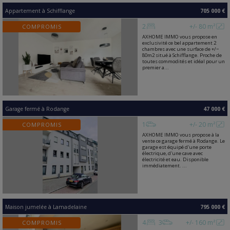
Appartement
à
Schifflange
705 000 €
2
+/- 80 m²
COMPROMIS
AXHOME IMMO vous propose en
exclusivité ce bel appartement 2
chambres avec une surface de +/−
80m2 situé à Schifflange. Proche de
toutes commodités et idéal pour un
premier a...
Garage fermé
à
Rodange
47 000 €
1
+/- 20 m²
COMPROMIS
AXHOME IMMO vous propose à la
vente ce garage fermé à Rodange. Le
garage est équipé d'une porte
électrique, d'une cave avec
électricité et eau. Disponible
immédiatement. ...
Maison jumelée
à
Lamadelaine
795 000 €
4
3
+/- 160 m²
COMPROMIS