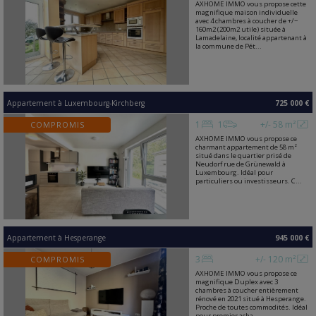
AXHOME IMMO vous propose cette
magnifique maison individuelle
avec 4 chambres à coucher de +/−
160m2 (200m2 utile) située à
Lamadelaine, localité appartenant à
la commune de Pét...
Appartement
à
Luxembourg-Kirchberg
725 000 €
1
1
+/- 58 m²
COMPROMIS
AXHOME IMMO vous propose ce
charmant appartement de 58 m²
situé dans le quartier prisé de
Neudorf rue de Grünewald à
Luxembourg. Idéal pour
particuliers ou investisseurs. C...
Appartement
à
Hesperange
945 000 €
3
+/- 120 m²
COMPROMIS
AXHOME IMMO vous propose ce
magnifique Duplex avec 3
chambres à coucher entièrement
rénové en 2021 situé à Hesperange.
Proche de toutes commodités. Idéal
pour premier acha...