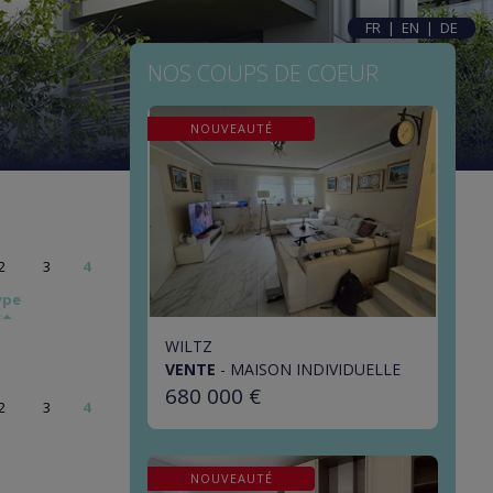
FR
|
EN
|
DE
NOS COUPS DE COEUR
NOUVEAUTÉ
2
3
4
ype
WILTZ
VENTE
-
MAISON INDIVIDUELLE
680 000 €
2
3
4
NOUVEAUTÉ