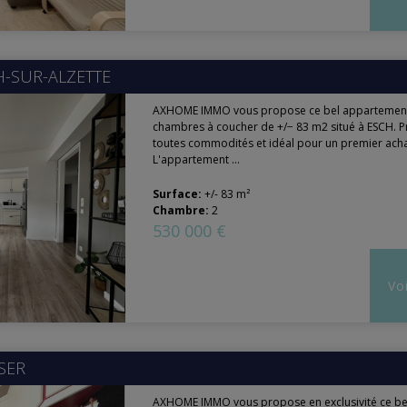
H-SUR-ALZETTE
AXHOME IMMO vous propose ce bel appartement
chambres à coucher de +/− 83 m2 situé à ESCH. 
toutes commodités et idéal pour un premier acha
L'appartement ...
Surface:
+/- 83 m²
Chambre:
2
530 000 €
Voi
SER
AXHOME IMMO vous propose en exclusivité ce b