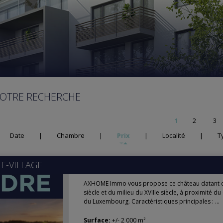
VOTRE RECHERCHE
1
2
3
Date
|
Chambre
|
Prix
|
Localité
|
T
E-VILLAGE
AXHOME Immo vous propose ce château datant de
siècle et du milieu du XVIIIe siècle, à proximité 
du Luxembourg. Caractéristiques principales : ...
Surface:
+/- 2 000 m²