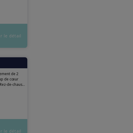
r le détail
ement de 2
oup de cœur
Rez-de-chaus...
r le détail