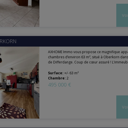
Voi
RKORN
AXHOME Immo vous propose ce magnifique appa
chambres d’environ 63 m², situé à Oberkorn da
de Differdange. Coup de cœur assuré ! L’immeuble
Surface:
+/- 63 m²
Chambre:
2
495 000 €
Voi