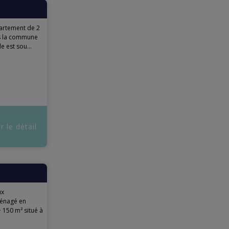
rtement de 2
ns la commune
 est sou...
r le détail
ux
ménagé en
 150 m² situé à