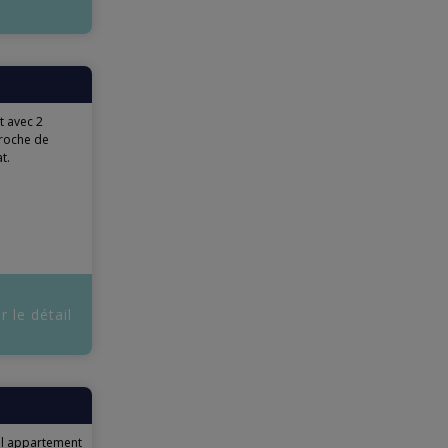
 avec 2
Proche de
t.
r le détail
el appartement