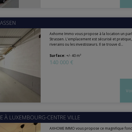
RASSEN
Axhome Immo vous propose à la location un parkin
Strassen. L'emplacement est sécurisé et pratique,
riverains ou les investisseurs. Il se trouve d...
Surface:
+/- 40 m²
140 000 €
Voi
E À
LUXEMBOURG-CENTRE VILLE
AXHOME IMMO vous propose ce magnifique fond