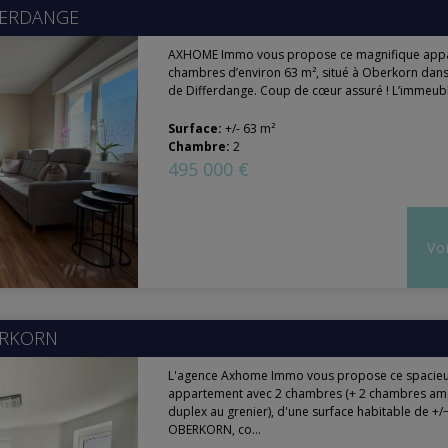
FERDANGE
AXHOME Immo vous propose ce magnifique appa
chambres d’environ 63 m², situé à Oberkorn da
de Differdange. Coup de cœur assuré ! L’immeuble
Surface:
+/- 63 m²
Chambre:
2
495 000 €
Voi
RKORN
L'agence Axhome Immo vous propose ce spacie
appartement avec 2 chambres (+ 2 chambres a
duplex au grenier), d'une surface habitable de +/−
OBERKORN, co...