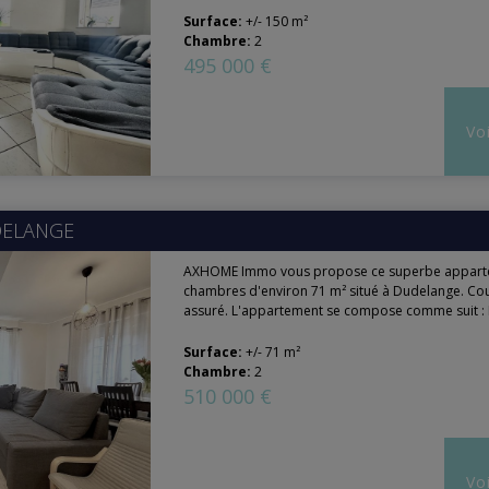
Surface:
+/- 150 m²
Chambre:
2
495 000 €
Voi
ELANGE
AXHOME Immo vous propose ce superbe appart
chambres d'environ 71 m² situé à Dudelange. C
assuré. L'appartement se compose comme suit : 
Surface:
+/- 71 m²
Chambre:
2
510 000 €
Voi