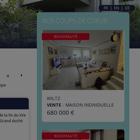
FR
|
EN
|
DE
NOS COUPS DE COEUR
NOUVEAUTÉ
4
ype
WILTZ
VENTE
-
MAISON INDIVIDUELLE
680 000 €
 la fin du XVe
du Grand duché
NOUVEAUTÉ