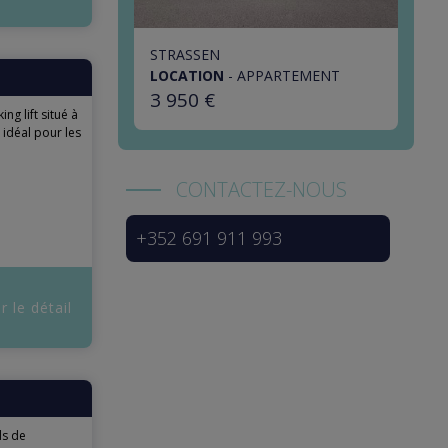
STRASSEN
LOCATION
-
APPARTEMENT
3 950 €
g lift situé à
 idéal pour les
CONTACTEZ-NOUS
+352 691 911 993
r le détail
s de