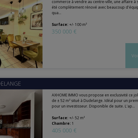
commerce à vendre au centre-ville, une affaire à sa
été complètement rénové avec beaucoup d'équ
qua...
Surface:
+/- 100 m²
350 000 €
Voi
ELANGE
AXHOME IMMO vous propose en exclusivité ce jo
de ± 52 m² situé à Dudelange. Idéal pour un prem
pour un investisseur. Disponible de suite. L'ap...
Surface:
+/- 52 m²
Chambre:
1
405 000 €