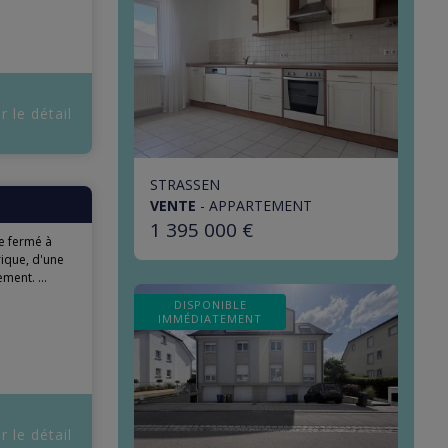
r le détail
STRASSEN
VENTE
-
APPARTEMENT
1 395 000 €
e fermé à
ique, d'une
ment. ...
DISPONIBLE
IMMÉDIATEMENT
r le détail