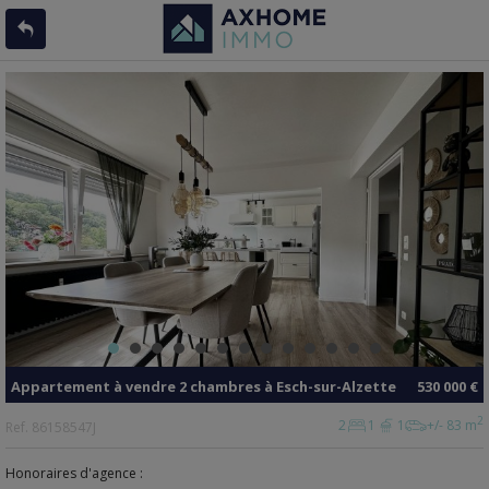
Appartement
à vendre
2 chambres à
Esch-sur-Alzette
530 000 €
2
2
1
1
+/- 83 m
Ref.
86158547J
Honoraires d'agence :