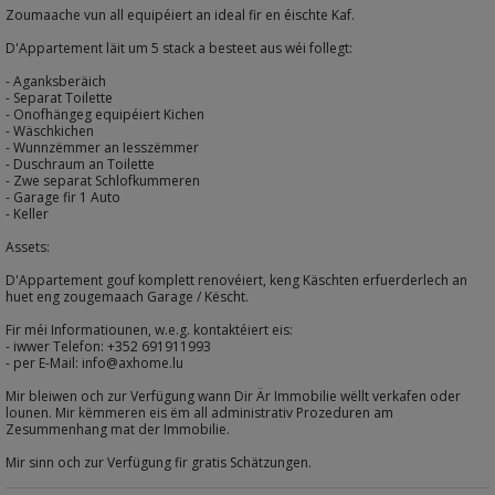
Zoumaache vun all equipéiert an ideal fir en éischte Kaf.
D'Appartement läit um 5 stack a besteet aus wéi follegt:
- Aganksberäich
- Separat Toilette
- Onofhängeg equipéiert Kichen
- Wäschkichen
- Wunnzëmmer an Iesszëmmer
- Duschraum an Toilette
- Zwe separat Schlofkummeren
- Garage fir 1 Auto
- Keller
Assets:
D'Appartement gouf komplett renovéiert, keng Käschten erfuerderlech an
huet eng zougemaach Garage / Këscht.
Fir méi Informatiounen, w.e.g. kontaktéiert eis:
- iwwer Telefon: +352 691911993
- per E-Mail: info@axhome.lu
Mir bleiwen och zur Verfügung wann Dir Är Immobilie wëllt verkafen oder
lounen. Mir këmmeren eis ëm all administrativ Prozeduren am
Zesummenhang mat der Immobilie.
Mir sinn och zur Verfügung fir gratis Schätzungen.