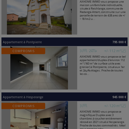
AXHOME IMMO vous propose une
maison unifamiliale individuelle,
située à Reichlange, commune de
Redange-Attert, construite sur une
parcelle de terrain de 4,58 ares de +/
− 181m2 u...
Appartement
à
Pontpierre
795 000 €
3
2
+/- 112 m²
COMPROMIS
AXHOME IMMO vous propose ce bel
appartement/duplex d'environ 112
m² (160 m² de surface utile avec
grenier) à Pontpierre, situé aux 1er
et 2áµ‰ étages. Proche de toutes
les co...
Appartement
à
Hesperange
945 000 €
3
+/- 120 m²
COMPROMIS
AXHOME IMMO vous propose ce
magnifique Duplex avec 3
chambres à coucher entièrement
rénové en 2021 situé à Hesperange.
Proche de toutes commodités. Idéal
pour premier acha...