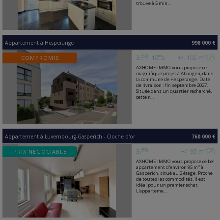
trouve à 5 min...
Appartement
à
Hesperange
998 000 €
3
1
+/- 105 m²
COMPROMIS
AXHOME IMMO vous propose ce
magnifique projet à Alzingen, dans
la commune de Hesperange. Date
de livraison : fin septembre 2027.
Située dans un quartier recherché,
cette r...
Appartement
à
Luxembourg-Gasperich - Cloche d'or
760 000 €
3
+/- 95 m²
PRIX NÉGOCIABLE
AXHOME IMMO vous propose ce bel
appartement d'environ 95 m² à
Gasperich, situé au 2 étage. Proche
de toutes les commodités, il est
idéal pour un premier achat.
L'apparteme...