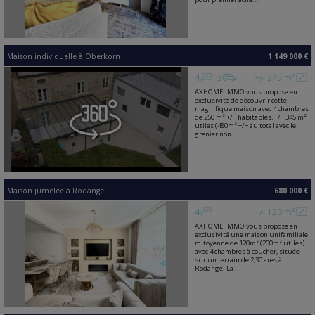
Maison individuelle
à
Oberkorn
1 149 000 €
4
3
+/- 345 m²
AXHOME IMMO vous propose en
exclusivité de découvrir cette
magnifique maison avec 4 chambres
de 250 m² +/− habitables, +/− 345 m²
utiles (480m² +/− au total avec le
grenier non ...
Maison jumelée
à
Rodange
680 000 €
4
+/- 120 m²
AXHOME IMMO vous propose en
exclusivité une maison unifamiliale
mitoyenne de 120m² (200m² utiles)
avec 4 chambres à coucher, située
sur un terrain de 2,30 ares à
Rodange. La ...