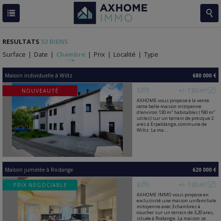
RESULTATS
52 BIENS
Surface
|
Date
|
Chambre
|
Prix
|
Localité
|
Type
Maison individuelle
à
Wiltz
680 000 €
3
+/- 130 m²
NOUVEAUTÉ
AXHOME vous propose à la vente
cette belle maison mitoyenne
d'environ 130 m² habitables (190 m²
utiles) sur un terrain de presque 2
ares à Erpeldange, commune de
Wiltz. La ma...
Maison jumelée
à
Rodange
620 000 €
3
+/- 130 m²
PRIX NÉGOCIABLE
AXHOME IMMO vous propose en
exclusivité une maison unifamiliale
mitoyenne avec 3 chambres à
coucher sur un terrain de 3,20 ares,
située à Rodange. La maison se