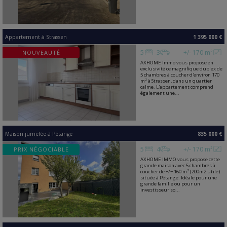
Appartement
à
Strassen
1 395 000 €
5
3
+/- 170 m²
NOUVEAUTÉ
AXHOME Immo vous propose en
exclusivité ce magnifique duplex de
5 chambres à coucher d'environ 170
m² à Strassen, dans un quartier
calme. L'appartement comprend
également une...
Maison jumelée
à
Pétange
835 000 €
5
4
+/- 170 m²
PRIX NÉGOCIABLE
AXHOME IMMO vous propose cette
grande maison avec 5 chambres à
coucher de +/− 160 m² (200m2 utile)
située à Pétange. Idéale pour une
grande famille ou pour un
investisseur so...