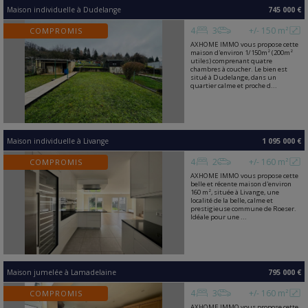
Maison individuelle
à
Dudelange
745 000 €
4
3
+/- 150 m²
COMPROMIS
AXHOME IMMO vous propose cette
maison d'environ 1/150m² (200m²
utiles) comprenant quatre
chambres à coucher. Le bien est
situé à Dudelange, dans un
quartier calme et proche d...
Maison individuelle
à
Livange
1 095 000 €
4
2
+/- 160 m²
COMPROMIS
AXHOME IMMO vous propose cette
belle et récente maison d'environ
160 m², située à Livange, une
localité de la belle, calme et
prestigieuse commune de Roeser.
Idéale pour une ...
Maison jumelée
à
Lamadelaine
795 000 €
4
3
+/- 160 m²
COMPROMIS
AXHOME IMMO vous propose cette