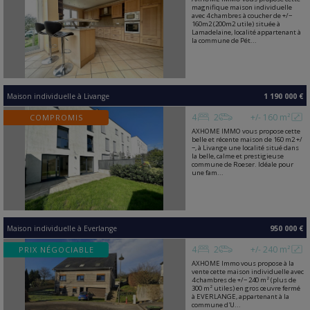
magnifique maison individuelle
avec 4 chambres à coucher de +/−
160m2 (200m2 utile) située à
Lamadelaine, localité appartenant à
la commune de Pét...
Maison individuelle
à
Livange
1 190 000 €
4
2
+/- 160 m²
COMPROMIS
AXHOME IMMO vous propose cette
belle et récente maison de 160 m2 +/
−, à Livange une localité situé dans
la belle, calme et prestigieuse
commune de Roeser. Idéale pour
une fam...
Maison individuelle
à
Everlange
950 000 €
4
2
+/- 240 m²
PRIX NÉGOCIABLE
AXHOME Immo vous propose à la
vente cette maison individuelle avec
4 chambres de +/− 240 m² (plus de
300 m² utiles) en gros œuvre fermé
à EVERLANGE, appartenant à la
commune d'U...