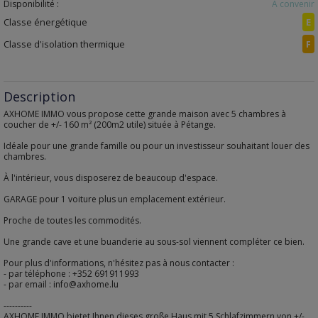
Disponibilité :
À convenir
Classe énergétique
E
Classe d'isolation thermique
F
Description
AXHOME IMMO vous propose cette grande maison avec 5 chambres à
coucher de +/- 160 m² (200m2 utile) située à Pétange.
Idéale pour une grande famille ou pour un investisseur souhaitant louer des
chambres.
À l'intérieur, vous disposerez de beaucoup d'espace.
GARAGE pour 1 voiture plus un emplacement extérieur.
Proche de toutes les commodités.
Une grande cave et une buanderie au sous-sol viennent compléter ce bien.
Pour plus d'informations, n'hésitez pas à nous contacter :
- par téléphone : +352 691911993
- par email : info@axhome.lu
----------
AXHOME IMMO bietet Ihnen dieses große Haus mit 5 Schlafzimmern von +/-