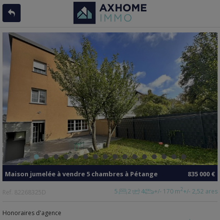
Maison jumelée
à vendre
5 chambres à
Pétange
835 000 €
2
5
2
4
+/- 170 m
+/- 2,52 ares
Ref.
82268325D
Honoraires d'agence