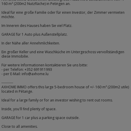
160 m² (200m2 Nutzfläche) in Petingen an.
Ideal für eine große Familie oder für einen Investor, der Zimmer vermieten
möchte.
Im Inneren des Hauses haben Sie viel Platz.
GARAGE für 1 Auto plus Außenstellplatz.
In der Nähe aller Annehmlichkeiten.
Ein großer Keller und eine Waschküche im Untergeschoss vervollständigen
diese Immobilie.
Für weitere Informationen kontaktieren Sie uns bitte:
- per Telefon: +352 691911993
- per E-Mail: info@axhome.lu
----------
AXHOME IMMO offers this large 5-bedroom house of +/- 160 m² (200m2 utile)
located in Pétange.
Ideal for a large family or for an investor wishing to rent out rooms.
Inside, you'll find plenty of space.
GARAGE for 1 car plus a parking space outside.
Close to all amenities.