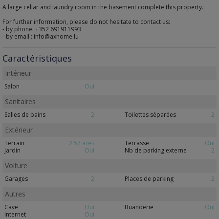
A large cellar and laundry room in the basement complete this property.
For further information, please do not hesitate to contact us:
- by phone: +352 691911993
- by email : info@axhome.lu
Caractéristiques
Intérieur
Salon
Oui
Sanitaires
Salles de bains
2
Toilettes séparées
2
Extérieur
Terrain
2.52 ares
Terrasse
Oui
Jardin
Oui
Nb de parking externe
2
Voiture
Garages
2
Places de parking
2
Autres
Cave
Oui
Buanderie
Oui
Internet
Oui