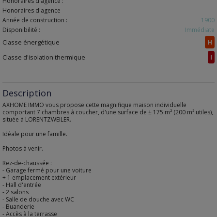
Honoraires d'agence :
Honoraires d'agence
Année de construction :
1900
Disponibilité :
Immédiate
Classe énergétique
H
Classe d'isolation thermique
I
Description
AXHOME IMMO vous propose cette magnifique maison individuelle
comportant 7 chambres à coucher, d'une surface de ± 175 m² (200 m² utiles),
située à LORENTZWEILER.
Idéale pour une famille.
Photos à venir.
Rez-de-chaussée :
- Garage fermé pour une voiture
+ 1 emplacement extérieur
- Hall d'entrée
- 2 salons
- Salle de douche avec WC
- Buanderie
- Accès à la terrasse