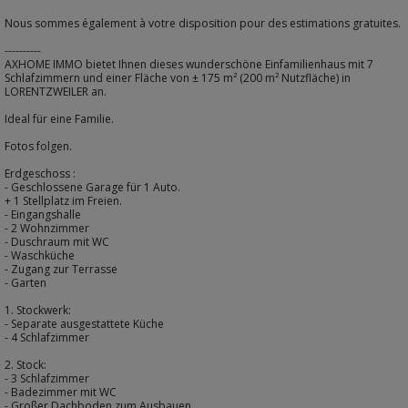
Nous sommes également à votre disposition pour des estimations gratuites.
----------
AXHOME IMMO bietet Ihnen dieses wunderschöne Einfamilienhaus mit 7
Schlafzimmern und einer Fläche von ± 175 m² (200 m² Nutzfläche) in
LORENTZWEILER an.
Ideal für eine Familie.
Fotos folgen.
Erdgeschoss :
- Geschlossene Garage für 1 Auto.
+ 1 Stellplatz im Freien.
- Eingangshalle
- 2 Wohnzimmer
- Duschraum mit WC
- Waschküche
- Zugang zur Terrasse
- Garten
1. Stockwerk:
- Separate ausgestattete Küche
- 4 Schlafzimmer
2. Stock:
- 3 Schlafzimmer
- Badezimmer mit WC
- Großer Dachboden zum Ausbauen