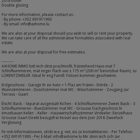
2018 boiler
Double glazing
For more information, please contact us :
- By phone: +352 691911993
- By email: info@axhome.lu
We are also at your disposal should you wish to sell or rent your property.
We can take care of all the administrative formalities associated with real
estate.
We are also at your disposal for free estimates.
----------
AXHOME IMMO bitt Iech dëst prachtvollt, fräistehend Haus mat 7
Schlofkummeren, mat enger Fläch vun ± 175 m² (200 m² benotzbar Raum), zu
LORENTZWEILER. Ideal fir eng Famill. Fotoen kommen geschwënn.
Erdgeschoss: - Garage fir ee Auto + 1 Plaz am Fräien - Entrée - 2
Wunnzëmmeren - Duschzëmmer mat WC - Wäschzëmmer - Zougang zur
Terrass - Gaart
Éischt Stack: - Separat ausgestatt Kichen - 4 Schlofkummeren Zweet Stack: - 3
Schlofkummeren - Buedzëmmer mat WC - Grousse Dachgeschoss fir
ëmzebauen Keller: - Keller - Hauswirtschaftszëmmer Virdeeler: Eenzelhaus
Grousse Gaart Direkt bezugsfräi Kessel aus dem Joer 2018 Zweefach
Verglasung
Fir méi Informatiounen, zéckt w.e.g. net, eis ze kontaktéieren: - Per Telefon:
+352 691911993 - Per E-Mail: info@axhome.lu Mir stinn Iech och zur