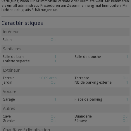
Verfügung, wann Dir Är Immobilie verkafe oder vermiete wëllt. Mir këmmeren
eis ëm all administrativ Prozeduren am Zesummenhang mat Immobilien. Mir
bidden och gratis Schätzungen un.
Caractéristiques
Intérieur
Salon
Oui
Sanitaires
Salle de bain
1
Salle de douche
1
Toilette séparée
1
Extérieur
Terrain
10.09 ares
Terrasse
Oui
Jardin
Oui
Nb de parking externe
1
Voiture
Garage
1
Place de parking
1
Autres
Cave
Oui
Buanderie
Oui
Grenier
Oui
Rénové
Oui
Chauffage / climatisation