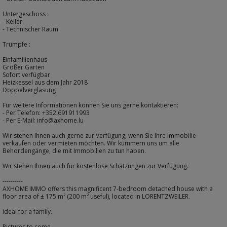
Untergeschoss :
- Keller
- Technischer Raum
Trümpfe :
Einfamilienhaus
Großer Garten
Sofort verfügbar
Heizkessel aus dem Jahr 2018
Doppelverglasung
Für weitere Informationen können Sie uns gerne kontaktieren:
- Per Telefon: +352 691911993
- Per E-Mail: info@axhome.lu
Wir stehen Ihnen auch gerne zur Verfügung, wenn Sie Ihre Immobilie
verkaufen oder vermieten möchten. Wir kümmern uns um alle
Behördengänge, die mit Immobilien zu tun haben.
Wir stehen Ihnen auch für kostenlose Schätzungen zur Verfügung.
----------
AXHOME IMMO offers this magnificent 7-bedroom detached house with a
floor area of ± 175 m² (200 m² useful), located in LORENTZWEILER.
Ideal for a family.
Pictures to come.