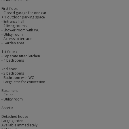
First floor:
- Closed garage for one car
+ 1 outdoor parking space
- Entrance hall
- 2 living rooms
- Shower room with WC
- Utility room
- Access to terrace
- Garden area
1st floor :
- Separate fitted kitchen
- 4 bedrooms
2nd floor :
- 3 bedrooms
- Bathroom with WC
- Large attic for conversion
Basement :
- Cellar
- Utility room
Assets:
Detached house
Large garden
Available immediately