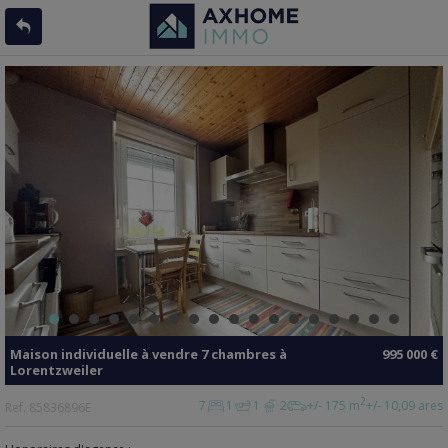
Maison individuelle
à vendre
7 chambres à
995 000 €
Lorentzweiler
2
7
1
1
2
+/- 175 m
+/- 10,09 ares
Ref.
85836896E