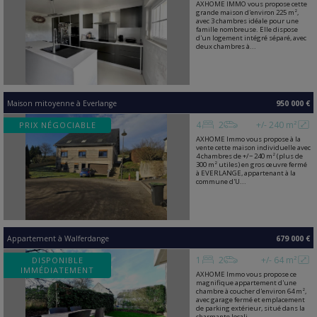
AXHOME IMMO vous propose cette
grande maison d'environ 225 m²,
avec 3 chambres idéale pour une
famille nombreuse. Elle dispose
d'un logement intégré séparé, avec
deux chambres à...
Maison mitoyenne
à
Everlange
950 000 €
4
2
+/- 240 m²
PRIX NÉGOCIABLE
AXHOME Immo vous propose à la
vente cette maison individuelle avec
4 chambres de +/− 240 m² (plus de
300 m² utiles) en gros œuvre fermé
à EVERLANGE, appartenant à la
commune d'U...
Appartement
à
Walferdange
679 000 €
1
2
+/- 64 m²
DISPONIBLE
IMMÉDIATEMENT
AXHOME Immo vous propose ce
magnifique appartement d'une
chambre à coucher d'environ 64 m²,
avec garage fermé et emplacement
de parking extérieur, situé dans la
charmante locali...