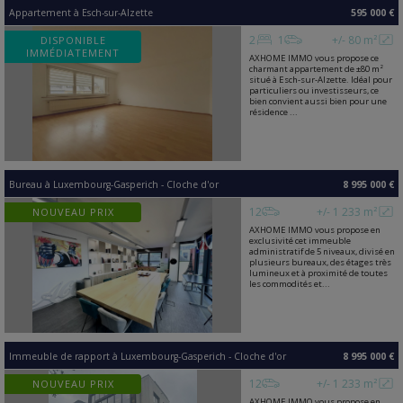
Appartement
à
Esch-sur-Alzette
595 000 €
2
1
+/- 80 m²
DISPONIBLE
IMMÉDIATEMENT
AXHOME IMMO vous propose ce
charmant appartement de ±80 m²
situé à Esch-sur-Alzette. Idéal pour
particuliers ou investisseurs, ce
bien convient aussi bien pour une
résidence ...
Bureau
à
Luxembourg-Gasperich - Cloche d'or
8 995 000 €
12
+/- 1 233 m²
NOUVEAU PRIX
AXHOME IMMO vous propose en
exclusivité cet immeuble
administratif de 5 niveaux, divisé en
plusieurs bureaux, des étages très
lumineux et à proximité de toutes
les commodités et...
Immeuble de rapport
à
Luxembourg-Gasperich - Cloche d'or
8 995 000 €
12
+/- 1 233 m²
NOUVEAU PRIX
AXHOME IMMO vous propose en