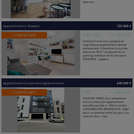
bien est...
Appartement
à
Strassen
720 000 €
2
1
+/- 78 m²
COMPROMIS
Axhome Immo vous propose ce
magnifique appartement rénové
comprenant 2 chambres à coucher
d'environ 78 m², disposant d'un
parking intérieur et d'une cave à
STRASSEN. L'appart...
Appartement
à
Luxembourg-Bonnevoie
649 000 €
1
+/- 50 m²
COMPROMIS
AXHOME IMMO vous propose en
exclusivité ce joli appartement
meublé neuf de +/− 50m2 situé à
LUXEMBOURG-BONNEVOIE. Idéal
pour un premier achat ou pour un
investisseur. L'ap...