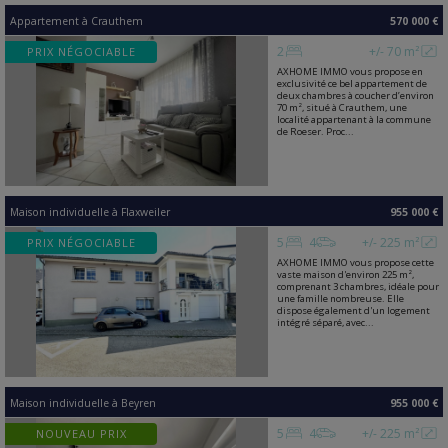
Appartement
à
Crauthem
570 000 €
2
+/- 70 m²
PRIX NÉGOCIABLE
AXHOME IMMO vous propose en
exclusivité ce bel appartement de
deux chambres à coucher d’environ
70 m², situé à Crauthem, une
localité appartenant à la commune
de Roeser. Proc...
Maison individuelle
à
Flaxweiler
955 000 €
5
4
+/- 225 m²
PRIX NÉGOCIABLE
AXHOME IMMO vous propose cette
vaste maison d'environ 225 m²,
comprenant 3 chambres, idéale pour
une famille nombreuse. Elle
dispose également d'un logement
intégré séparé, avec...
Maison individuelle
à
Beyren
955 000 €
5
4
+/- 225 m²
NOUVEAU PRIX