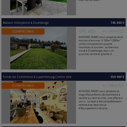
Maison mitoyenne
à
Dudelange
745 000 €
4
3
+/- 150 m²
COMPROMIS
AXHOME IMMO vous propose cette
maison d'environ 1/150m² (200m²
utiles) comprenant quatre
chambres à coucher. Le bien est
situé à Dudelange, dans un
quartier calme et proche d...
Fonds de Commerce
à
Luxembourg-Centre ville
350 000 €
+/- 100 m²
COMPROMIS
AXHOME IMMO vous propose ce
magnifique fonds de commerce à
vendre au centre-ville, une affaire à
saisir. Le local a été complètement
rénové avec beaucoup
d'équipements de qua...