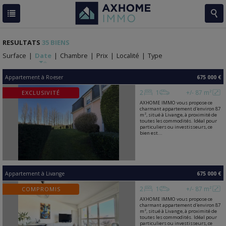
RESULTATS
35 BIENS
Surface
|
Date
|
Chambre
|
Prix
|
Localité
|
Type
Appartement
à
Roeser
675 000 €
2
1
+/- 87 m²
EXCLUSIVITÉ
AXHOME IMMO vous propose ce
charmant appartement d'environ 87
m², situé à Livange, à proximité de
toutes les commodités. Idéal pour
particuliers ou investisseurs, ce
bien est...
Appartement
à
Livange
675 000 €
2
1
+/- 87 m²
COMPROMIS
AXHOME IMMO vous propose ce
charmant appartement d'environ 87
m², situé à Livange, à proximité de
toutes les commodités. Idéal pour
particuliers ou investisseurs, ce