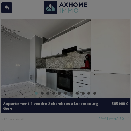
Appartement
à vendre
2 chambres à
Luxembourg-
585 000 €
Gare
2
2
1
+/- 70 m
Ref.
82268291F