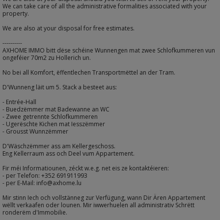
We can take care of all the administrative formalities associated with your
property.
We are also at your disposal for free estimates.
----------
AXHOME IMMO bitt dëse schéine Wunnengen mat zwee Schlofkummeren vun
ongeféier 70m2 zu Hollerich un.
No bei all Komfort, ëffentlechen Transportmëttel an der Tram.
D'Wunneng läit um 5. Stack a besteet aus:
- Entrée-Hall
- Buedzëmmer mat Badewanne an WC
- Zwee getrennte Schlofkummeren
- Ugerëschte Kichen mat Iesszëmmer
- Grousst Wunnzëmmer
D'Wäschzëmmer ass am Kellergeschoss.
Eng Kellerraum ass och Deel vum Appartement.
Fir méi Informatiounen, zéckt w.e.g. net eis ze kontaktéieren:
- per Telefon: +352 691911993
- per E-Mail: info@axhome.lu
Mir stinn Iech och vollstänneg zur Verfügung, wann Dir Ären Appartement
wëllt verkaafen oder lounen. Mir iwwerhuelen all administrativ Schrëtt
ronderëm d'Immobilie.