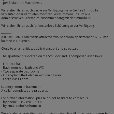
- per E-Mail: info@axhome.lu
Wir stehen Ihnen auch gerne zur Verfügung, wenn Sie Ihre Immobilie
verkaufen oder vermieten möchten. Wir kümmern uns um alle
administrativen Schritte im Zusammenhang mit der Immobilie.
Wir stehen Ihnen auch für kostenlose Schätzungen zur Verfügung.
----------
AXHOME IMMO offers this attractive two-bedroom apartment of +/− 70m2
located in Hollerich.
Close to all amenities, public transport and streetcar.
The apartment is located on the 5th floor and is composed as follows:
- Entrance hall
- Bathroom with bath and WC
- Two separate bedrooms
- Open-plan fitted kitchen with dining area
- Large living room
Laundry room in basement.
A cellar completes the property.
For further information, please do not hesitate to contact us:
- by phone: +352 691911993
- by email : info@axhome.lu
We are also at your disposal should you wish to sell or rent your property.