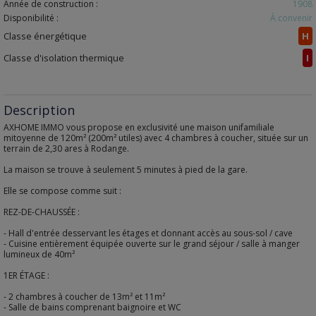
Année de construction :
1908
Disponibilité :
À convenir
Classe énergétique
H
Classe d'isolation thermique
I
Description
AXHOME IMMO vous propose en exclusivité une maison unifamiliale
mitoyenne de 120m² (200m² utiles) avec 4 chambres à coucher, située sur un
terrain de 2,30 ares à Rodange.
La maison se trouve à seulement 5 minutes à pied de la gare.
Elle se compose comme suit :
REZ-DE-CHAUSSÉE :
- Hall d'entrée desservant les étages et donnant accès au sous-sol / cave
- Cuisine entièrement équipée ouverte sur le grand séjour / salle à manger
lumineux de 40m²
1ER ÉTAGE :
- 2 chambres à coucher de 13m² et 11m²
- Salle de bains comprenant baignoire et WC