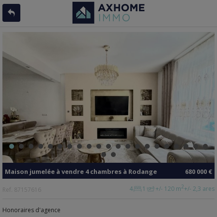
Maison jumelée
à vendre
4 chambres à
Rodange
680 000 €
2
4
1
+/- 120 m
+/- 2,3 ares
Ref.
87157616
Honoraires d'agence