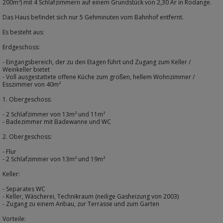
200m²) mit 4 Schlafzimmern auf einem Grundstück von 2,30 Ar in Rodange.
Das Haus befindet sich nur 5 Gehminuten vom Bahnhof entfernt.
Es besteht aus:
Erdgeschoss:
- Eingangsbereich, der zu den Etagen führt und Zugang zum Keller /
Weinkeller bietet
- Voll ausgestattete offene Küche zum großen, hellem Wohnzimmer /
Esszimmer von 40m²
1. Obergeschoss:
- 2 Schlafzimmer von 13m² und 11m²
- Badezimmer mit Badewanne und WC
2. Obergeschoss:
- Flur
- 2 Schlafzimmer von 13m² und 19m²
Keller:
- Separates WC
- Keller, Wäscherei, Technikraum (neilige Gasheizung von 2003)
- Zugang zu einem Anbau, zur Terrasse und zum Garten
Vorteile: