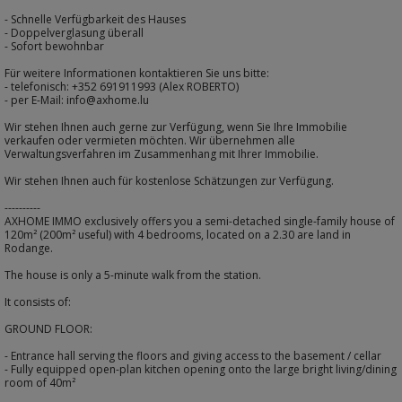
- Schnelle Verfügbarkeit des Hauses
- Doppelverglasung überall
- Sofort bewohnbar
Für weitere Informationen kontaktieren Sie uns bitte:
- telefonisch: +352 691911993 (Alex ROBERTO)
- per E-Mail: info@axhome.lu
Wir stehen Ihnen auch gerne zur Verfügung, wenn Sie Ihre Immobilie
verkaufen oder vermieten möchten. Wir übernehmen alle
Verwaltungsverfahren im Zusammenhang mit Ihrer Immobilie.
Wir stehen Ihnen auch für kostenlose Schätzungen zur Verfügung.
----------
AXHOME IMMO exclusively offers you a semi-detached single-family house of
120m² (200m² useful) with 4 bedrooms, located on a 2.30 are land in
Rodange.
The house is only a 5-minute walk from the station.
It consists of:
GROUND FLOOR:
- Entrance hall serving the floors and giving access to the basement / cellar
- Fully equipped open-plan kitchen opening onto the large bright living/dining
room of 40m²