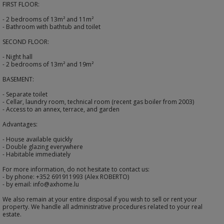
FIRST FLOOR:
- 2 bedrooms of 13m² and 11m²
- Bathroom with bathtub and toilet
SECOND FLOOR:
- Night hall
- 2 bedrooms of 13m² and 19m²
BASEMENT:
- Separate toilet
- Cellar, laundry room, technical room (recent gas boiler from 2003)
- Access to an annex, terrace, and garden
Advantages:
- House available quickly
- Double glazing everywhere
- Habitable immediately
For more information, do not hesitate to contact us:
- by phone: +352 691911993 (Alex ROBERTO)
- by email: info@axhome.lu
We also remain at your entire disposal if you wish to sell or rent your
property. We handle all administrative procedures related to your real
estate.