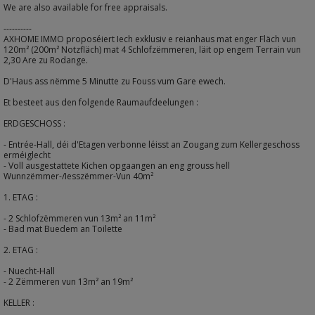
We are also available for free appraisals.
----------
AXHOME IMMO proposéiert Iech exklusiv e reianhaus mat enger Fläch vun
120m² (200m² Notzfläch) mat 4 Schlofzëmmeren, läit op engem Terrain vun
2,30 Are zu Rodange.
D'Haus ass nëmme 5 Minutte zu Fouss vum Gare ewech.
Et besteet aus den folgende Raumaufdeelungen :
ERDGESCHOSS :
- Entrée-Hall, déi d'Etagen verbonne léisst an Zougang zum Kellergeschoss
erméiglecht
- Voll ausgestattete Kichen opgaangen an eng grouss hell
Wunnzëmmer-/Iesszëmmer-Vun 40m²
1. ETAG :
- 2 Schlofzëmmeren vun 13m² an 11m²
- Bad mat Buedem an Toilette
2. ETAG :
- Nuecht-Hall
- 2 Zëmmeren vun 13m² an 19m²
KELLER :