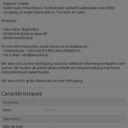
- Separat Toilette
- Kellerraum, Wäschraum, Technikraum (aktuell Gaskesselen vun 2003)
- Zougang zu enger Dependance, Terrasse an Gaart
Virdeeler :
- Haus séier disponibel
- Duebelverglasung iwwerall
- Direkt bewohnbar
Fir méi Informatiounen, zéckt net eis ze kontaktéieren :
- Telefonescht : +352 691911993 (Alex ROBERTO)
- Per E-Mail : info@axhome.lu
Mir stinn och zu Ärer Verfügung, wann Dir wëllt Äert Wunneng verkaafen oder
lounen. Mir huelen all administrativ Schrëtt am Zesummenhang mat Ärem
Immobilientuum iwwerhuelen.
Mir sinn och fir gratis Weertsätz zu Ärer Verfügung.
Caractéristiques
Intérieur
Salon
40 m2
Sanitaires
Salle de bain
1