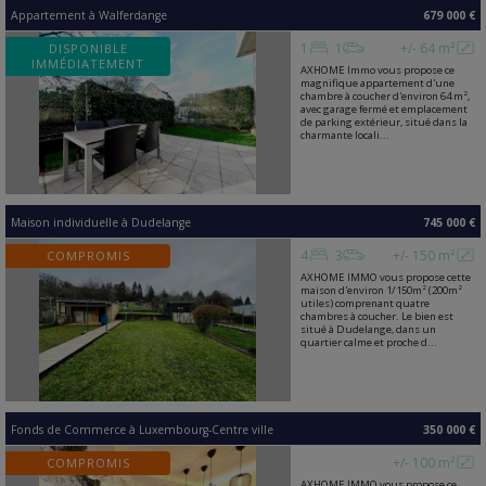
Appartement
à
Walferdange
679 000 €
1
1
+/- 64 m²
DISPONIBLE
IMMÉDIATEMENT
AXHOME Immo vous propose ce
magnifique appartement d'une
chambre à coucher d'environ 64 m²,
avec garage fermé et emplacement
de parking extérieur, situé dans la
charmante locali...
Maison individuelle
à
Dudelange
745 000 €
4
3
+/- 150 m²
COMPROMIS
AXHOME IMMO vous propose cette
maison d'environ 1/150m² (200m²
utiles) comprenant quatre
chambres à coucher. Le bien est
situé à Dudelange, dans un
quartier calme et proche d...
Fonds de Commerce
à
Luxembourg-Centre ville
350 000 €
+/- 100 m²
COMPROMIS
AXHOME IMMO vous propose ce