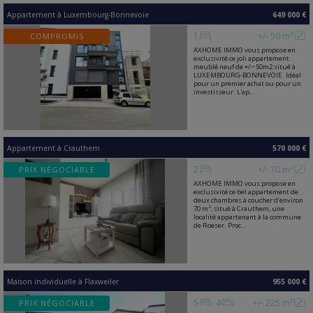
Appartement
à
Luxembourg-Bonnevoie
649 000 €
1
+/- 50 m²
COMPROMIS
AXHOME IMMO vous propose en
exclusivité ce joli appartement
meublé neuf de +/− 50m2 situé à
LUXEMBOURG-BONNEVOIE. Idéal
pour un premier achat ou pour un
investisseur. L'ap...
Appartement
à
Crauthem
570 000 €
2
+/- 70 m²
PRIX NÉGOCIABLE
AXHOME IMMO vous propose en
exclusivité ce bel appartement de
deux chambres à coucher d’environ
70 m², situé à Crauthem, une
localité appartenant à la commune
de Roeser. Proc...
Maison individuelle
à
Flaxweiler
955 000 €
5
4
+/- 225 m²
PRIX NÉGOCIABLE