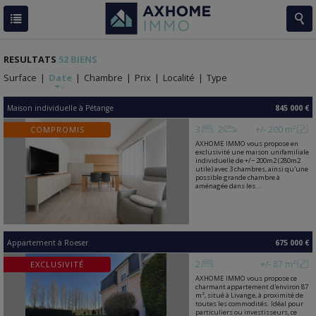
RESULTATS
52 BIENS
Surface
|
Date
|
Chambre
|
Prix
|
Localité
|
Type
Maison individuelle
à
Pétange
845 000 €
3
2
+/- 200 m²
COMPROMIS
AXHOME IMMO vous propose en
exclusivité une maison unifamiliale
individuelle de +/− 200m2 (280m2
utile) avec 3 chambres, ainsi qu'une
possible grande chambre à
aménagée dans les...
Appartement
à
Roeser
675 000 €
2
+/- 87 m²
EXCLUSIVITÉ
AXHOME IMMO vous propose ce
charmant appartement d'environ 87
m², situé à Livange, à proximité de
toutes les commodités. Idéal pour
particuliers ou investisseurs, ce