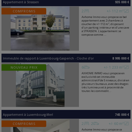
Appartement
à
Strassen
935 000 €
2
+/- 112 m²
COMPROMIS
Axhome Immo vous propose ce bel
appartement avec 2 chambres à
coucher de +/−112 m², disposant
d'un parking intérieur et d'une cave
à STRASSEN. L'appartement se
compose comme ...
Immeuble de rapport
à
Luxembourg-Gasperich - Cloche d'or
8 995 000 €
6
+/- 1 233 m²
NOUVEAU PRIX
AXHOME IMMO vous propose en
exclusivité cet immeuble
administratif de 5 niveaux, divisé en
plusieurs bureaux, avec des étages
très lumineux et à proximité de
toutes les commodit...
Appartement
à
Luxembourg-Merl
745 000 €
2
2
+/- 60 m²
COMPROMIS
Axhome Immo vous propose ce