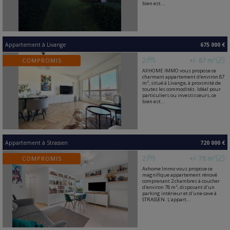
bien est...
Appartement
à
Livange
675 000 €
2
+/- 87 m²
COMPROMIS
AXHOME IMMO vous propose ce
charmant appartement d'environ 87
m², situé à Livange, à proximité de
toutes les commodités. Idéal pour
particuliers ou investisseurs, ce
bien est...
Appartement
à
Strassen
720 000 €
2
+/- 78 m²
COMPROMIS
Axhome Immo vous propose ce
magnifique appartement rénové
comprenant 2 chambres à coucher
d'environ 78 m², disposant d'un
parking intérieur et d'une cave à
STRASSEN. L'appart...