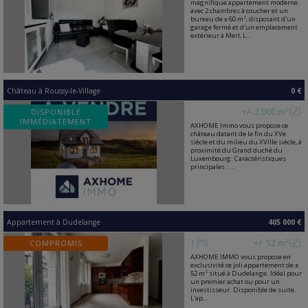
magnifique appartement moderne
avec 2 chambres à coucher et un
bureau de ± 60 m², disposant d'un
garage fermé et d'un emplacement
extérieur à Merl, L...
Château
à
Roussy-le-Village
0 €
+/- 2 000 m²
DISPONIBLE
IMMÉDIATEMENT
AXHOME Immo vous propose ce
château datant de la fin du XVe
siècle et du milieu du XVIIIe siècle, à
proximité du Grand duché du
Luxembourg. Caractéristiques
principales : ...
Appartement
à
Dudelange
405 000 €
1
+/- 52 m²
COMPROMIS
AXHOME IMMO vous propose en
exclusivité ce joli appartement de ±
52 m² situé à Dudelange. Idéal pour
un premier achat ou pour un
investisseur. Disponible de suite.
L'ap...