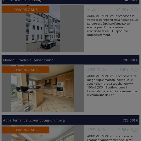
Garage fermé
à
Rodange
47 000 €
1
+/- 20 m²
COMPROMIS
AXHOME IMMO vous propose à la
vente ce garage fermé à Rodange. Le
garage est équipé d'une porte
électrique, d'une cave avec
électricité et eau. Disponible
immédiatement. ...
Maison jumelée
à
Lamadelaine
795 000 €
4
3
+/- 160 m²
COMPROMIS
AXHOME IMMO vous propose cette
magnifique maison individuelle
avec 4 chambres à coucher de +/−
160m2 (200m2 utile) située à
Lamadelaine, localité appartenant à
la commune de Pét...
Appartement
à
Luxembourg-Kirchberg
725 000 €
1
1
+/- 58 m²
COMPROMIS
AXHOME IMMO vous propose ce
charmant appartement de 58 m²