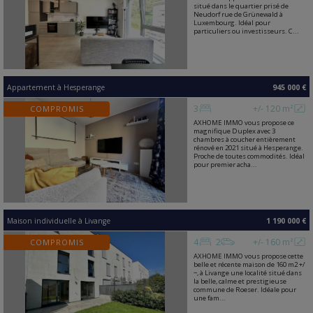
situé dans le quartier prisé de
Neudorf rue de Grünewald à
Luxembourg. Idéal pour
particuliers ou investisseurs. C...
Appartement
à
Hesperange
945 000 €
3
+/- 120 m²
COMPROMIS
AXHOME IMMO vous propose ce
magnifique Duplex avec 3
chambres à coucher entièrement
rénové en 2021 situé à Hesperange.
Proche de toutes commodités. Idéal
pour premier acha...
Maison individuelle
à
Livange
1 190 000 €
4
2
+/- 160 m²
COMPROMIS
AXHOME IMMO vous propose cette
belle et récente maison de 160 m2 +/
−, à Livange une localité situé dans
la belle, calme et prestigieuse
commune de Roeser. Idéale pour
une fam...