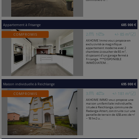
Appartement
à
Frisange
685 000 €
2
1
+/- 85 m²
COMPROMIS
AXHOME Immo vous propose en
exclusivité ce magnifique
appartement moderne avec 2
chambres à coucher de 85 m²,
disposant d'un garage fermé à
Frisange. ***DISPONIBLE
IMMÉDIATEM...
Maison individuelle
à
Reichlange
695 000 €
3
4
+/- 181 m²
COMPROMIS
AXHOME IMMO vous propose une
maison unifamiliale individuelle,
située à Reichlange, commune de
Redange-Attert, construite sur une
parcelle de terrain de 4,58 ares de +/
− 181m2 u...