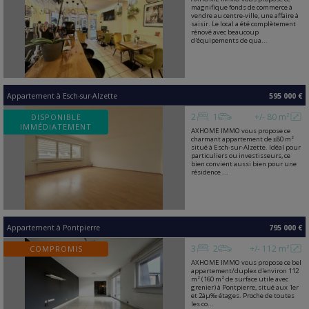
magnifique fonds de commerce à
vendre au centre-ville, une affaire à
saisir. Le local a été complètement
rénové avec beaucoup
d'équipements de qua...
Appartement
à
Esch-sur-Alzette
595 000 €
2
1
+/- 80 m²
DISPONIBLE
IMMÉDIATEMENT
AXHOME IMMO vous propose ce
charmant appartement de ±80 m²
situé à Esch-sur-Alzette. Idéal pour
particuliers ou investisseurs, ce
bien convient aussi bien pour une
résidence ...
Appartement
à
Pontpierre
795 000 €
3
2
+/- 112 m²
COMPROMIS
AXHOME IMMO vous propose ce bel
appartement/duplex d'environ 112
m² (160 m² de surface utile avec
grenier) à Pontpierre, situé aux 1er
et 2áµ‰ étages. Proche de toutes
les co...