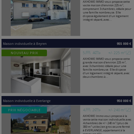
AXHOME IMMO vous propose cette
vaste maison d'environ 225 m²,
comprenant 3 chambres, idéale pour
une famille nombreuse. Elle
dispose également d'un logement
intégré séparé, avec...
Maison individuelle
à
Beyren
955 000 €
5
4
+/- 225 m²
NOUVEAU PRIX
AXHOME IMMO vous propose cette
grande maison d'environ 225 m²,
avec 3 chambres idéale pour une
famille nombreuse. Elle dispose
d'un logement intégré séparé, avec
deux chambres à...
Maison individuelle
à
Everlange
950 000 €
4
2
+/- 240 m²
PRIX NÉGOCIABLE
AXHOME Immo vous propose à la
vente cette maison individuelle avec
4 chambres de +/− 240 m² (plus de
300 m² utiles) en gros œuvre fermé
à EVERLANGE, appartenant à la
commune d'U...