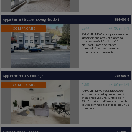
Appartement
à
Luxembourg-Neudorf
899 000 €
2
+/- 80 m²
COMPROMIS
AXHOME IMMO vous propose ce bel
appartement avec 2 chambres à
coucher de +/− 80 m2 situé à
Neudorf. Proche de toutes
commodités et idéal pour un
premier achat. L'appartem...
Appartement
à
Schifflange
705 000 €
2
+/- 80 m²
COMPROMIS
AXHOME IMMO vous propose en
exclusivité ce bel appartement 2
chambres avec une surface de +/−
80m2 situé à Schifflange. Proche de
toutes commodités et idéal pour un
premier a...