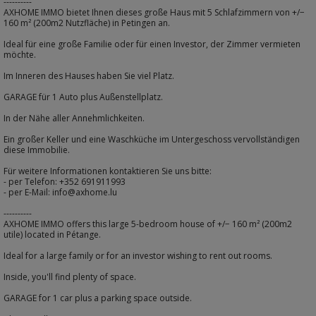
----------
AXHOME IMMO bietet Ihnen dieses große Haus mit 5 Schlafzimmern von +/−
160 m² (200m2 Nutzfläche) in Petingen an.
Ideal für eine große Familie oder für einen Investor, der Zimmer vermieten
möchte.
Im Inneren des Hauses haben Sie viel Platz.
GARAGE für 1 Auto plus Außenstellplatz.
In der Nähe aller Annehmlichkeiten.
Ein großer Keller und eine Waschküche im Untergeschoss vervollständigen
diese Immobilie.
Für weitere Informationen kontaktieren Sie uns bitte:
- per Telefon: +352 691911993
- per E-Mail: info@axhome.lu
----------
AXHOME IMMO offers this large 5-bedroom house of +/− 160 m² (200m2
utile) located in Pétange.
Ideal for a large family or for an investor wishing to rent out rooms.
Inside, you'll find plenty of space.
GARAGE for 1 car plus a parking space outside.