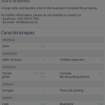
Close to all amenities.
A large cellar and laundry room in the basement complete this property.
For further information, please do not hesitate to contact us:
- by phone: +352 691911993
- by email : info@axhome.lu
Caractéristiques
Intérieur
Salon
Oui
Sanitaires
Salles de bains
2
Toilettes séparées
2
Extérieur
Terrain
2.52 ares
Terrasse
Oui
Jardin
Oui
Nb de parking externe
2
Voiture
Garages
2
Places de parking
2
Autres
Cave
Oui
Buanderie
Oui