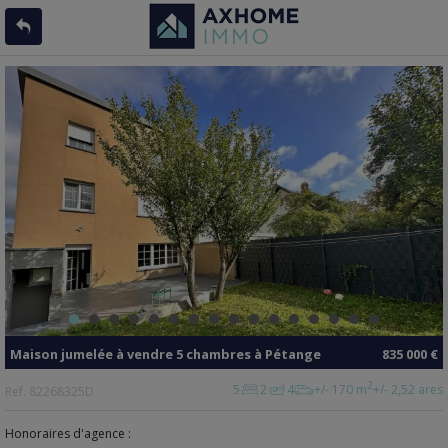
Maison jumelée
à vendre
5 chambres à
Pétange
835 000 €
2
5
2
4
+/- 170 m
+/- 2,52 ares
Ref.
82268325D
Honoraires d'agence :