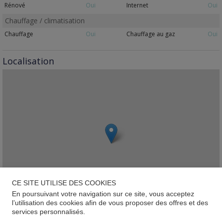
Rénové
Oui
Internet
Oui
Chauffage / climatisation
Chauffage
Oui
Chauffage au gaz
Oui
Localisation
CE SITE UTILISE DES COOKIES
En poursuivant votre navigation sur ce site, vous acceptez
l’utilisation des cookies afin de vous proposer des offres et des
services personnalisés.
Leaflet