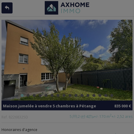
Maison jumelée
à vendre
5 chambres à
Pétange
835 000 €
2
5
2
4
+/- 170 m
+/- 2,52 ares
Ref.
82268325D
Honoraires d'agence