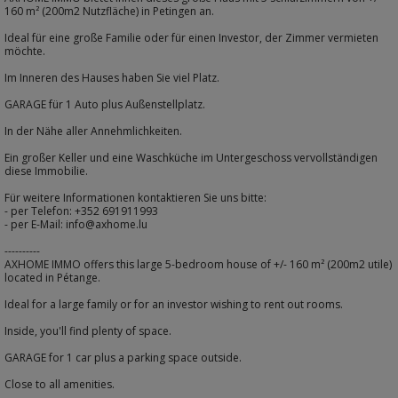
160 m² (200m2 Nutzfläche) in Petingen an.
Ideal für eine große Familie oder für einen Investor, der Zimmer vermieten
möchte.
Im Inneren des Hauses haben Sie viel Platz.
GARAGE für 1 Auto plus Außenstellplatz.
In der Nähe aller Annehmlichkeiten.
Ein großer Keller und eine Waschküche im Untergeschoss vervollständigen
diese Immobilie.
Für weitere Informationen kontaktieren Sie uns bitte:
- per Telefon: +352 691911993
- per E-Mail: info@axhome.lu
----------
AXHOME IMMO offers this large 5-bedroom house of +/- 160 m² (200m2 utile)
located in Pétange.
Ideal for a large family or for an investor wishing to rent out rooms.
Inside, you'll find plenty of space.
GARAGE for 1 car plus a parking space outside.
Close to all amenities.