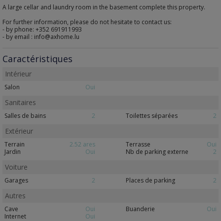
A large cellar and laundry room in the basement complete this property.
For further information, please do not hesitate to contact us:
- by phone: +352 691911993
- by email : info@axhome.lu
Caractéristiques
Intérieur
Salon
Oui
Sanitaires
Salles de bains
2
Toilettes séparées
2
Extérieur
Terrain
2.52 ares
Terrasse
Oui
Jardin
Oui
Nb de parking externe
2
Voiture
Garages
2
Places de parking
2
Autres
Cave
Oui
Buanderie
Oui
Internet
Oui