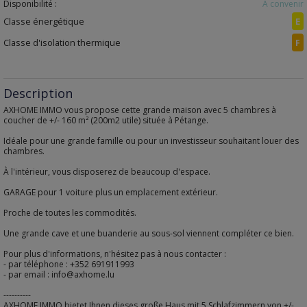
Disponibilité :
À convenir
Classe énergétique
E
Classe d'isolation thermique
F
Description
AXHOME IMMO vous propose cette grande maison avec 5 chambres à
coucher de +/- 160 m² (200m2 utile) située à Pétange.
Idéale pour une grande famille ou pour un investisseur souhaitant louer des
chambres.
À l'intérieur, vous disposerez de beaucoup d'espace.
GARAGE pour 1 voiture plus un emplacement extérieur.
Proche de toutes les commodités.
Une grande cave et une buanderie au sous-sol viennent compléter ce bien.
Pour plus d'informations, n'hésitez pas à nous contacter :
- par téléphone : +352 691911993
- par email : info@axhome.lu
----------
AXHOME IMMO bietet Ihnen dieses große Haus mit 5 Schlafzimmern von +/-