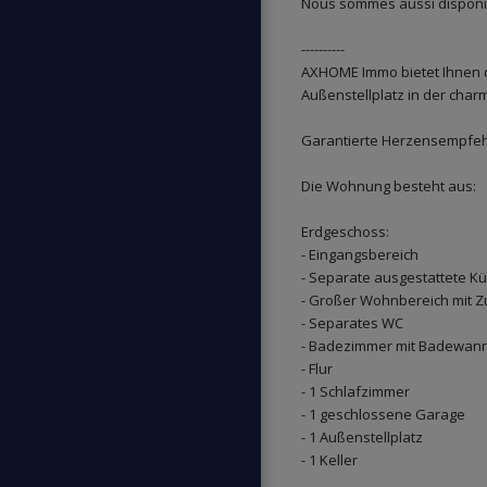
Nous sommes aussi disponib
----------
AXHOME Immo bietet Ihnen 
Außenstellplatz in der ch
Garantierte Herzensempfeh
Die Wohnung besteht aus:
Erdgeschoss:
- Eingangsbereich
- Separate ausgestattete K
- Großer Wohnbereich mit 
- Separates WC
- Badezimmer mit Badewann
- Flur
- 1 Schlafzimmer
- 1 geschlossene Garage
- 1 Außenstellplatz
- 1 Keller