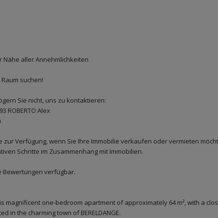
er Nähe aller Annehmlichkeiten
d Raum suchen!
gern Sie nicht, uns zu kontaktieren:
 993 ROBERTO Alex
u
e zur Verfügung, wenn Sie Ihre Immobilie verkaufen oder vermieten möcht
tiven Schritte im Zusammenhang mit Immobilien.
se Bewertungen verfügbar.
s magnificent one-bedroom apartment of approximately 64 m², with a clo
ated in the charming town of BERELDANGE.