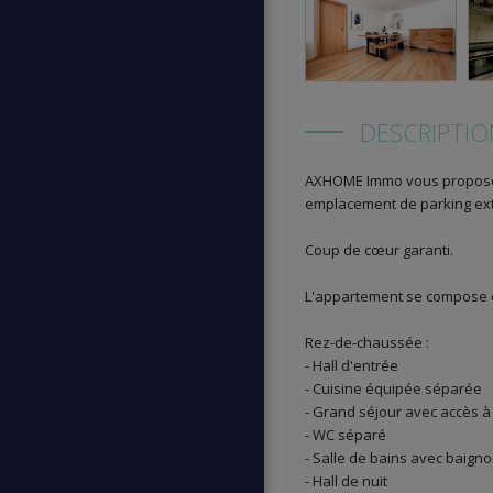
DESCRIPTIO
AXHOME Immo vous propose 
emplacement de parking exté
Coup de cœur garanti.
L'appartement se compose 
Rez-de-chaussée :
- Hall d'entrée
- Cuisine équipée séparée
- Grand séjour avec accès à 
- WC séparé
- Salle de bains avec baignoi
- Hall de nuit