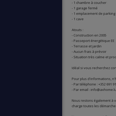
- 1 chambre à coucher
- 1 garage fermé
- 1 emplacement de parking 
- 1 cave
Atouts :
- Construction en 2005
- Passeport énergétique EE
- Terrasse et jardin
- Aucun frais à prévoir
- Situation très calme et p
Idéal si vous recherchez con
Pour plus d'informations, n'
- Par téléphone : +352 691 
- Par email : info@axhome.l
Nous restons également à vo
charge toutes les démarches 