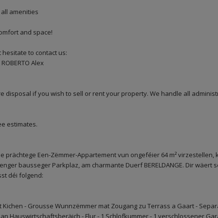
 all amenities
 comfort and space!
 hesitate to contact us:
93 ROBERTO Alex
e disposal if you wish to sell or rent your property. We handle all adminis
ee estimates.
e prächtege Een-Zëmmer-Appartement vun ongeféier 64 m² virzestellen,
nger bausseger Parkplaz, am charmante Duerf BERELDANGE. Dir wäert séc
st déi folgend:
tt Kichen - Grousse Wunnzëmmer mat Zougang zu Terrass a Gaart - Separat
Hauswirtschaftsberäich - Flur - 1 Schlofkummer - 1 verschlossener Gara