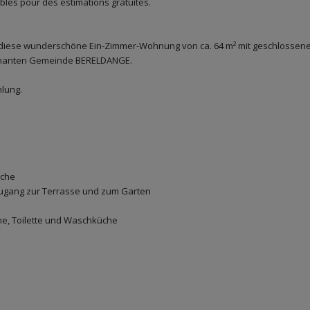
les pour des estimations gratuites.
diese wunderschöne Ein-Zimmer-Wohnung von ca. 64 m² mit geschlossen
armanten Gemeinde BERELDANGE.
lung.
üche
Zugang zur Terrasse und zum Garten
e, Toilette und Waschküche