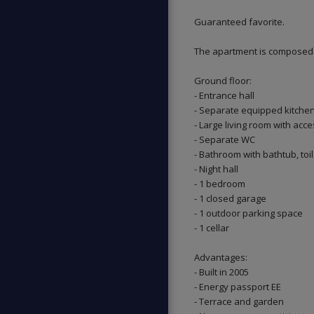
Guaranteed favorite.
The apartment is composed 
Ground floor:
- Entrance hall
- Separate equipped kitche
- Large living room with acc
- Separate WC
- Bathroom with bathtub, toi
- Night hall
- 1 bedroom
- 1 closed garage
- 1 outdoor parking space
- 1 cellar
Advantages:
- Built in 2005
- Energy passport EE
- Terrace and garden