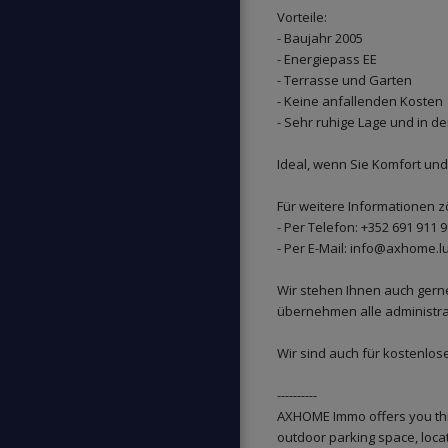
Vorteile:
- Baujahr 2005
- Energiepass EE
- Terrasse und Garten
- Keine anfallenden Kosten
- Sehr ruhige Lage und in d
Ideal, wenn Sie Komfort un
Für weitere Informationen zö
- Per Telefon: +352 691 911
- Per E-Mail: info@axhome.l
Wir stehen Ihnen auch gern
übernehmen alle administra
Wir sind auch für kostenlo
----------
AXHOME Immo offers you thi
outdoor parking space, loc