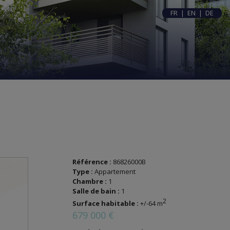
FR
|
EN
|
DE
Référence :
86826000B
Type :
Appartement
Chambre :
1
Salle de bain :
1
2
Surface habitable :
+/-64 m
679 000 €