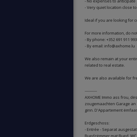
- No expenses to anticipate
- Very quiet location close to
Ideal if you are looking for
For more information, do not
- By phone: +352 691 911 9
- By email: info@axhome.lu
We also remain at your entir
related to real estate.
We are also available for fr
----------
AXHOME Immo ass frou, dës
zougemaachten Garage an e
ginn. D'Appartement ëmfaas
Erdgeschoss:
- Entrée - Separat ausgesta
Buedzëmmer mat Bued, WC an 