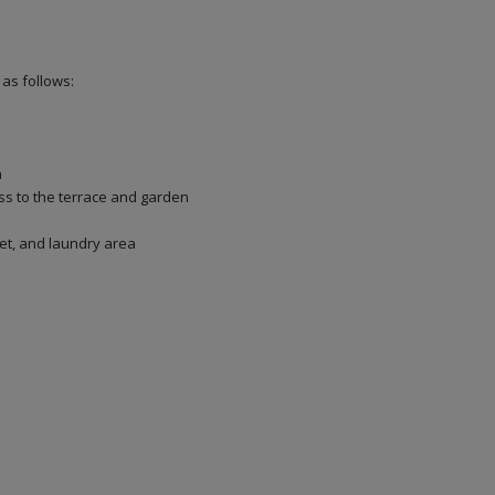
as follows:
n
ess to the terrace and garden
let, and laundry area