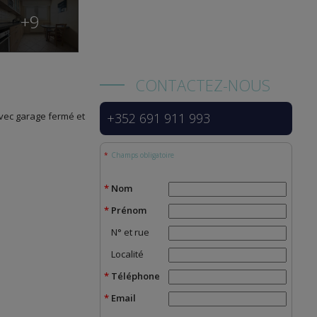
+9
CONTACTEZ-NOUS
vec garage fermé et
+352 691 911 993
Champs obligatoire
Nom
Prénom
N° et rue
Localité
Téléphone
Email