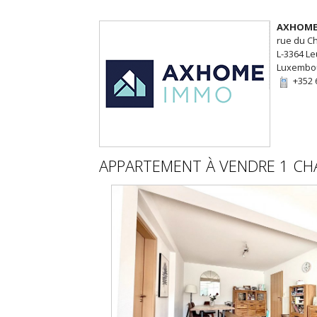
AXHOME
rue du C
L-3364 L
Luxembo
+352 
APPARTEMENT
À VENDRE
1 CH