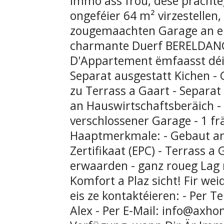
Immo ass frou, dëse präch
ongeféier 64 m² virzestelle
zougemaachten Garage an en
charmante Duerf BERELDANGE.
D'Appartement ëmfaasst déi 
Separat ausgestatt Kichen
zu Terrass a Gaart - Separa
an Hauswirtschaftsberäich - 
verschlossener Garage - 1 frä
Haaptmerkmale: - Gebaut am 
Zertifikaat (EPC) - Terrass a
erwaarden - ganz roueg Lag n
Komfort a Plaz sicht! Fir wei
eis ze kontaktéieren: - Per 
Alex - Per E-Mail: info@axho