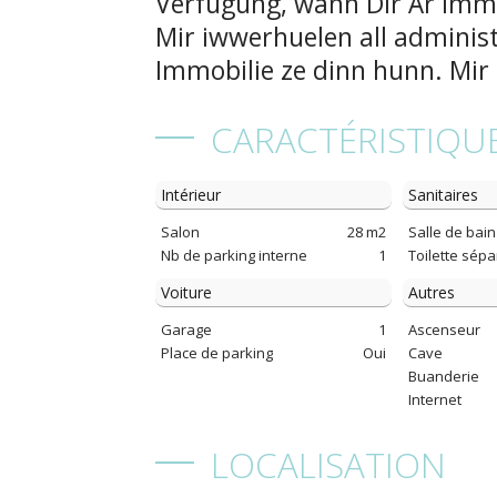
Verfügung, wann Dir Är Immob
Mir iwwerhuelen all administ
Immobilie ze dinn hunn. Mir
CARACTÉRISTIQU
Intérieur
Sanitaires
Salon
28 m2
Salle de bain
Nb de parking interne
1
Toilette sép
Voiture
Autres
Garage
1
Ascenseur
Place de parking
Oui
Cave
Buanderie
Internet
LOCALISATION