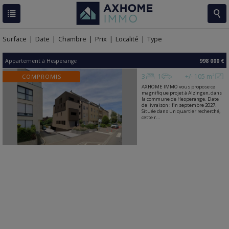
RESULTATS
1 BIEN
Surface
|
Date
|
Chambre
|
Prix
|
Localité
|
Type
Appartement
à
Hesperange
998 000 €
3
1
+/- 105 m²
COMPROMIS
AXHOME IMMO vous propose ce
magnifique projet à Alzingen, dans
la commune de Hesperange. Date
de livraison : fin septembre 2027.
Située dans un quartier recherché,
cette r...