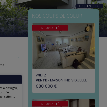
FR
|
EN
|
DE
NOS COUPS DE COEUR
NOUVEAUTÉ
1
ype
WILTZ
VENTE
-
MAISON INDIVIDUELLE
680 000 €
 à Alzingen,
n : fin
, cette r...
NOUVEAUTÉ