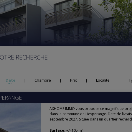
VOTRE RECHERCHE
Date
|
Chambre
|
Prix
|
Localité
|
T
PERANGE
AXHOME IMMO vous propose ce magnifique projet
dans la commune de Hesperange. Date de livraiso
septembre 2027. Située dans un quartier recherché
Surface:
+/- 105 m²