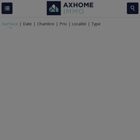
RESULTATS
51 BIENS
Surface
|
Date
|
Chambre
|
Prix
|
Localité
|
Type