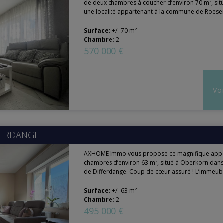
de deux chambres à coucher d’environ 70 m², sit
une localité appartenant à la commune de Roeser.
Surface:
+/- 70 m²
Chambre:
2
570 000 €
Voi
FERDANGE
AXHOME Immo vous propose ce magnifique appa
chambres d’environ 63 m², situé à Oberkorn da
de Differdange. Coup de cœur assuré ! L’immeuble
Surface:
+/- 63 m²
Chambre:
2
495 000 €