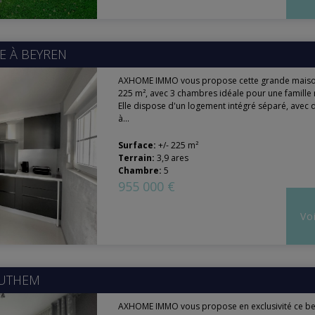
E À
BEYREN
AXHOME IMMO vous propose cette grande maiso
225 m², avec 3 chambres idéale pour une famill
Elle dispose d'un logement intégré séparé, avec
à...
Surface:
+/- 225 m²
Terrain:
3,9 ares
Chambre:
5
955 000 €
Voi
UTHEM
AXHOME IMMO vous propose en exclusivité ce b