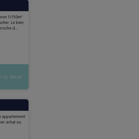
iron 1/150m²
cher. Le bien
proche d...
r le détail
li appartement
ier achat ou