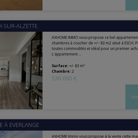
H-SUR-ALZETTE
AXHOME IMMO vous propose ce bel appartement
chambres à coucher de +/− 83 m2 situé à ESCH. 
toutes commodités et idéal pour un premier acha
L'appartement ...
Surface:
+/- 83 m²
Chambre:
2
530 000 €
Voi
E À
EVERLANGE
AXHOME Immo vous propose à la vente cette ma