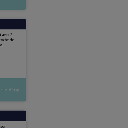
 avec 2
Proche de
t.
r le détail
ison