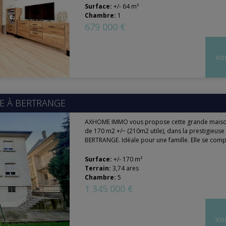
Surface:
+/- 64 m²
Chambre:
1
679 000 €
Voi
E À
BERTRANGE
AXHOME IMMO vous propose cette grande maison
de 170 m2 +/− (210m2 utile), dans la prestigieu
BERTRANGE. Idéale pour une famille. Elle se compo
Surface:
+/- 170 m²
Terrain:
3,74 ares
Chambre:
5
1 345 000 €
Voi