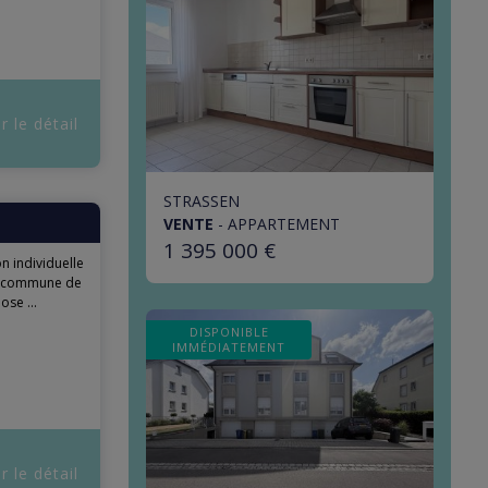
r le détail
STRASSEN
VENTE
-
APPARTEMENT
1 395 000 €
 individuelle
se commune de
se ...
DISPONIBLE
IMMÉDIATEMENT
r le détail