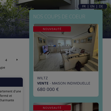
FR
|
EN
|
DE
NOS COUPS DE COEUR
NOUVEAUTÉ
4
ype
WILTZ
VENTE
-
MAISON INDIVIDUELLE
680 000 €
artement d'une
 fermé et
 charmante
NOUVEAUTÉ