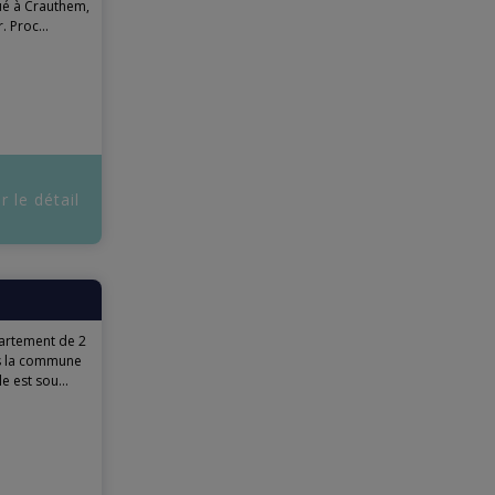
ué à Crauthem,
 Proc...
r le détail
rtement de 2
ns la commune
 est sou...