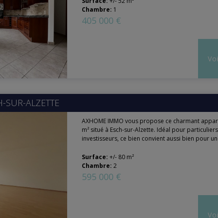
Surface:
+/- 52 m²
Chambre:
1
405 000 €
Voi
H-SUR-ALZETTE
AXHOME IMMO vous propose ce charmant appar
m² situé à Esch-sur-Alzette. Idéal pour particulier
investisseurs, ce bien convient aussi bien pour un
Surface:
+/- 80 m²
Chambre:
2
595 000 €
Voi