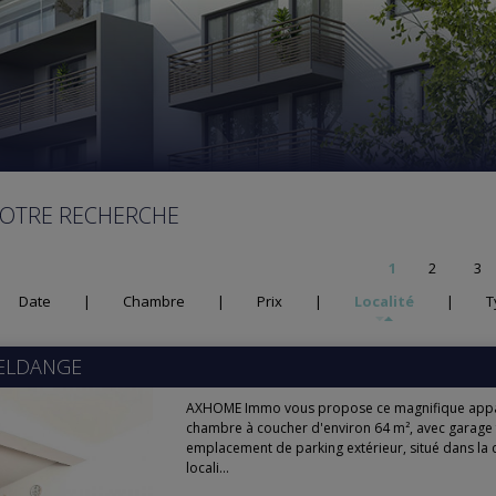
VOTRE RECHERCHE
1
2
3
Date
|
Chambre
|
Prix
|
Localité
|
T
ELDANGE
AXHOME Immo vous propose ce magnifique app
chambre à coucher d'environ 64 m², avec garage
emplacement de parking extérieur, situé dans la
locali...