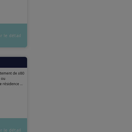
r le détail
tement de ±80
s ou
e résidence ...
r le détail