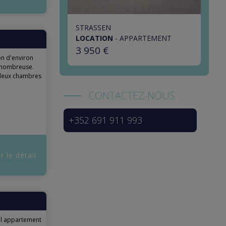
STRASSEN
LOCATION
-
APPARTEMENT
3 950 €
n d'environ
e nombreuse.
 deux chambres
CONTACTEZ-NOUS
+352 691 911 993
r le détail
el appartement