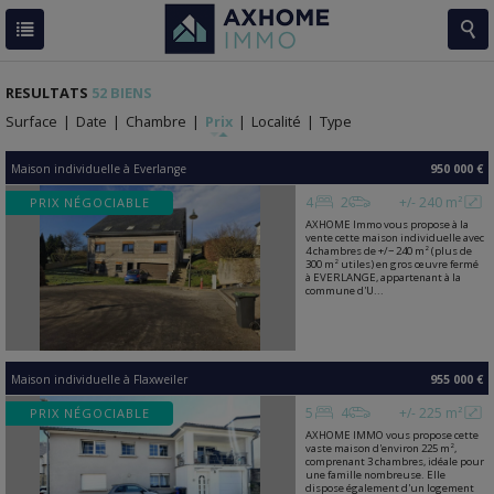
RESULTATS
52 BIENS
Surface
|
Date
|
Chambre
|
Prix
|
Localité
|
Type
Maison individuelle
à
Everlange
950 000 €
4
2
+/- 240 m²
PRIX NÉGOCIABLE
AXHOME Immo vous propose à la
vente cette maison individuelle avec
4 chambres de +/− 240 m² (plus de
300 m² utiles) en gros œuvre fermé
à EVERLANGE, appartenant à la
commune d'U...
Maison individuelle
à
Flaxweiler
955 000 €
5
4
+/- 225 m²
PRIX NÉGOCIABLE
AXHOME IMMO vous propose cette
vaste maison d'environ 225 m²,
comprenant 3 chambres, idéale pour
une famille nombreuse. Elle
dispose également d'un logement