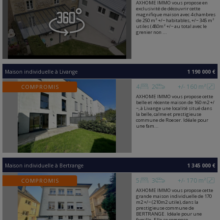
AXHOME IMMO vous propose en
exclusivité de découvrir cette
magnifique maison avec 4 chambres
de 250 m² +/− habitables, +/− 345 m²
utiles (480m² +/− au total avec le
grenier non ...
Maison individuelle
à
Livange
1 190 000 €
4
2
+/- 160 m²
COMPROMIS
AXHOME IMMO vous propose cette
belle et récente maison de 160 m2 +/
−, à Livange une localité situé dans
la belle, calme et prestigieuse
commune de Roeser. Idéale pour
une fam...
Maison individuelle
à
Bertrange
1 345 000 €
5
3
+/- 170 m²
COMPROMIS
AXHOME IMMO vous propose cette
grande maison individuelle de 170
m2 +/− (210m2 utile), dans la
prestigieuse commune de
BERTRANGE. Idéale pour une
famille. Elle se compose ...