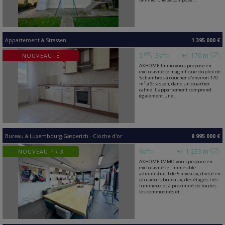
Appartement
à
Strassen
1 395 000 €
5
3
+/- 170 m²
NOUVEAUTÉ
AXHOME Immo vous propose en
exclusivité ce magnifique duplex de
5 chambres à coucher d'environ 170
m² à Strassen, dans un quartier
calme. L'appartement comprend
également une...
Bureau
à
Luxembourg-Gasperich - Cloche d'or
8 995 000 €
6
+/- 1 233 m²
NOUVEAU PRIX
AXHOME IMMO vous propose en
exclusivité cet immeuble
administratif de 5 niveaux, divisé en
plusieurs bureaux, des étages très
lumineux et à proximité de toutes
les commodités et...