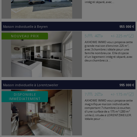
intégré séparé, avec...
Maison individuelle
à
Beyren
955 000 €
5
4
+/- 225 m²
NOUVEAU PRIX
AXHOME IMMO vous propose cette
grande maison d'environ 225 m²,
avec 3 chambres idéale pour une
famille nombreuse. Elle dispose
d'un logement intégré séparé, avec
deux chambres à...
Maison individuelle
à
Lorentzweiler
995 000 €
7
2
+/- 175 m²
DISPONIBLE
IMMÉDIATEMENT
AXHOME IMMO vous propose cette
magnifique maison individuelle
comportant 7 chambres à coucher,
d'une surface de ± 175 m² (200 m²
utiles), située à LORENTZWEILER.
Idéale pour ...