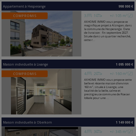
Appartement
à
Hesperange
998 000 €
3
1
+/- 105 m²
COMPROMIS
AXHOME IMMO vous propose ce
magnifique projet à Alzingen, dans
la commune de Hesperange. Date
de livraison : fin septembre 2027.
Située dans un quartier recherché,
cette r...
Maison individuelle
à
Livange
1 095 000 €
4
2
+/- 160 m²
COMPROMIS
AXHOME IMMO vous propose cette
belle et récente maison d'environ
160 m², située à Livange, une
localité de la belle, calme et
prestigieuse commune de Roeser.
Idéale pour une ...
Maison individuelle
à
Oberkorn
1 149 000 €
4
3
+/- 345 m²