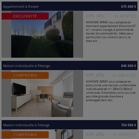
Appartement
à
Roeser
675 000 €
2
1
+/- 87 m²
EXCLUSIVITÉ
AXHOME IMMO vous propose ce
charmant appartement d'environ 87
m², situé à Livange, à proximité de
toutes les commodités. Idéal pour
particuliers ou investisseurs, ce
bien est...
Maison individuelle
à
Pétange
845 000 €
3
2
+/- 200 m²
COMPROMIS
AXHOME IMMO vous propose en
exclusivité une maison unifamiliale
individuelle de +/− 200m2 (280m2
utile) avec 3 chambres, ainsi qu'une
possible grande chambre à
aménagée dans les...
Maison individuelle
à
Tetange
750 000 €
3
4
+/- 150 m²
COMPROMIS