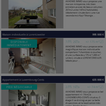
AXHOME IMMO vous propose une
maison mitoyenne, très bien
entretenue avec de beaux volumes
257m2 utile (147m2 habitable),
idéalement située dans une rue
secondaire à Kayl-Tétange...
Maison individuelle
à
Lorentzweiler
995 000 €
7
2
+/- 175 m²
DISPONIBLE
IMMÉDIATEMENT
AXHOME IMMO vous propose cette
magnifique maison individuelle
comportant 7 chambres à coucher,
d'une surface de ± 175 m² (200 m²
utiles), située à LORENTZWEILER.
Idéale pour ...
Appartement
à
Luxembourg-Cents
635 000 €
2
1
+/- 74 m²
PRIX NÉGOCIABLE
AXHOME IMMO vous propose ce bel
appartement +/- 74 m2 à
LUXEMBOURG-CENTS situé au 3
étage Il se distingue par sa belle
disposition, et la localisation très
calme. Proche de tou...