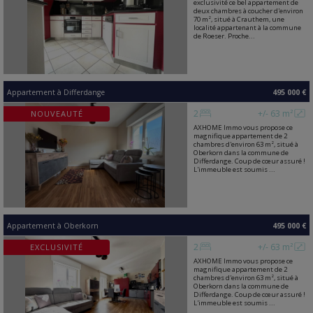
exclusivité ce bel appartement de
deux chambres à coucher d'environ
70 m², situé à Crauthem, une
localité appartenant à la commune
de Roeser. Proche...
Appartement
à
Differdange
495 000 €
2
+/- 63 m²
NOUVEAUTÉ
AXHOME Immo vous propose ce
magnifique appartement de 2
chambres d'environ 63 m², situé à
Oberkorn dans la commune de
Differdange. Coup de cœur assuré !
L'immeuble est soumis ...
Appartement
à
Oberkorn
495 000 €
2
+/- 63 m²
EXCLUSIVITÉ
AXHOME Immo vous propose ce
magnifique appartement de 2
chambres d'environ 63 m², situé à
Oberkorn dans la commune de
Differdange. Coup de cœur assuré !
L'immeuble est soumis ...