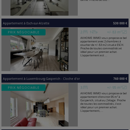
Appartement
à
Esch-sur-Alzette
530 000 €
2
1
+/- 83 m²
PRIX NÉGOCIABLE
AXHOME IMMO vous propose ce bel
appartement avec 2 chambres à
coucher de +/- 83 m2 situé à ESCH.
Proche de toutes commodités et
idéal pour un premier achat.
L'appartement est ...
Appartement
à
Luxembourg-Gasperich - Cloche d'or
760 000 €
3
+/- 95 m²
PRIX NÉGOCIABLE
AXHOME IMMO vous propose ce bel
appartement d'environ 95 m² à
Gasperich, situé au 2 étage. Proche
de toutes les commodités, il est
idéal pour un premier achat.
L'appartement, ...