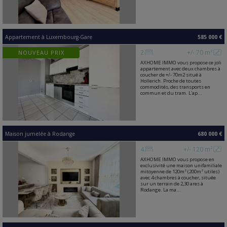
Appartement
à
Luxembourg-Gare
585 000 €
2
+/- 70 m²
NOUVEAU PRIX
AXHOME IMMO vous propose ce joli
appartement avec deux chambres à
coucher de +/- 70m2 situé à
Hollerich. Proche de toutes
commodités, des transports en
commun et du tram. L'ap...
Maison jumelée
à
Rodange
680 000 €
4
+/- 120 m²
AXHOME IMMO vous propose en
exclusivité une maison unifamiliale
mitoyenne de 120m² (200m² utiles)
avec 4 chambres à coucher, située
sur un terrain de 2,30 ares à
Rodange. La ma...