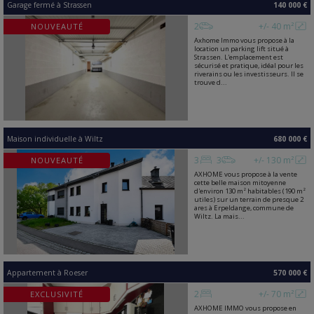
Garage fermé
à
Strassen
140 000 €
2
+/- 40 m²
NOUVEAUTÉ
Axhome Immo vous propose à la
location un parking lift situé à
Strassen. L'emplacement est
sécurisé et pratique, idéal pour les
riverains ou les investisseurs. Il se
trouve d...
Maison individuelle
à
Wiltz
680 000 €
3
3
+/- 130 m²
NOUVEAUTÉ
AXHOME vous propose à la vente
cette belle maison mitoyenne
d'environ 130 m² habitables (190 m²
utiles) sur un terrain de presque 2
ares à Erpeldange, commune de
Wiltz. La mais...
Appartement
à
Roeser
570 000 €
2
+/- 70 m²
EXCLUSIVITÉ
AXHOME IMMO vous propose en