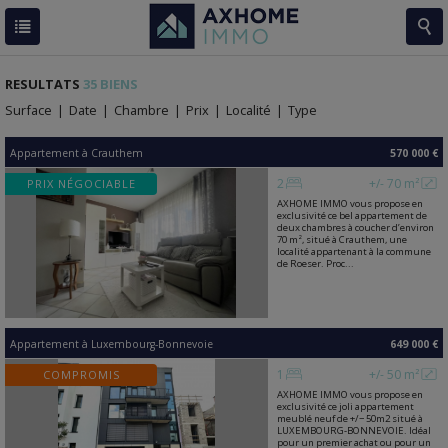
RESULTATS
35 BIENS
Surface
|
Date
|
Chambre
|
Prix
|
Localité
|
Type
Appartement
à
Crauthem
570 000 €
2
+/- 70 m²
PRIX NÉGOCIABLE
AXHOME IMMO vous propose en
exclusivité ce bel appartement de
deux chambres à coucher d’environ
70 m², situé à Crauthem, une
localité appartenant à la commune
de Roeser. Proc...
Appartement
à
Luxembourg-Bonnevoie
649 000 €
1
+/- 50 m²
COMPROMIS
AXHOME IMMO vous propose en
exclusivité ce joli appartement
meublé neuf de +/− 50m2 situé à
LUXEMBOURG-BONNEVOIE. Idéal
pour un premier achat ou pour un