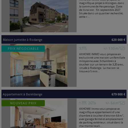
magnifique projet à Alzingen, dans
la commune de Hesperange. Date
de livraison : fin septembre 2027.
Située dans un quartier recherché,
cette r...
Maison jumelée
à
Rodange
620 000 €
3
+/- 130 m²
PRIX NÉGOCIABLE
AXHOME IMMO vous propose en
exclusivité une maison unifamiliale
mitoyenne avec 3 chambres à
coucher sur un terrain de 3,20 ares,
située à Rodange. La maison se
trouve à 5 min...
Appartement
à
Bereldange
679 000 €
1
2
+/- 64 m²
NOUVEAU PRIX
AXHOME Immo vous propose ce
magnifique appartement d'une
chambre à coucher d'environ 64 m²,
avec garage fermé et emplacement
de parking extérieur, situé dans la
charmante locali...