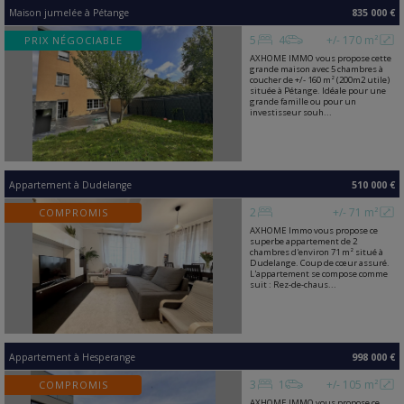
Maison jumelée
à
Pétange
835 000 €
5
4
+/- 170 m²
PRIX NÉGOCIABLE
AXHOME IMMO vous propose cette
grande maison avec 5 chambres à
coucher de +/- 160 m² (200m2 utile)
située à Pétange. Idéale pour une
grande famille ou pour un
investisseur souh...
Appartement
à
Dudelange
510 000 €
2
+/- 71 m²
COMPROMIS
AXHOME Immo vous propose ce
superbe appartement de 2
chambres d'environ 71 m² situé à
Dudelange. Coup de cœur assuré.
L'appartement se compose comme
suit : Rez-de-chaus...
Appartement
à
Hesperange
998 000 €
3
1
+/- 105 m²
COMPROMIS
AXHOME IMMO vous propose ce