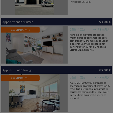
investisseur. L'ap...
Appartement
à
Strassen
720 000 €
2
1
+/- 78 m²
COMPROMIS
Axhome Immo vous propose ce
magnifique appartement rénové
comprenant 2 chambres à coucher
d'environ 78 m², disposant d'un
parking intérieur et d'une cave à
STRASSEN. L'appart...
Appartement
à
Livange
675 000 €
2
1
+/- 87 m²
COMPROMIS
AXHOME IMMO vous propose ce
charmant appartement d'environ 87
m², situé à Livange, à proximité de
toutes les commodités. Idéal pour
particuliers ou investisseurs, ce
bien est...