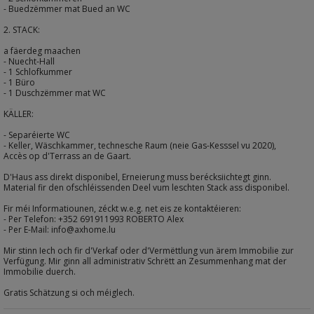
- Buedzëmmer mat Bued an WC
2. STACK:
a fäerdeg maachen
- Nuecht-Hall
- 1 Schlofkummer
- 1 Büro
- 1 Duschzëmmer mat WC
KÄLLER:
- Separéierte WC
- Keller, Wäschkammer, technesche Raum (neie Gas-Kesssel vu 2020),
Accès op d'Terrass an de Gaart.
D'Haus ass direkt disponibel, Erneierung muss berécksiichtegt ginn.
Material fir den ofschléissenden Deel vum leschten Stack ass disponibel.
Fir méi Informatiounen, zéckt w.e.g. net eis ze kontaktéieren:
- Per Telefon: +352 691911993 ROBERTO Alex
- Per E-Mail: info@axhome.lu
Mir stinn Iech och fir d'Verkaf oder d'Vermëttlung vun ärem Immobilie zur
Verfügung. Mir ginn all administrativ Schrëtt an Zesummenhang mat der
Immobilie duerch.
Gratis Schätzung si och méiglech.