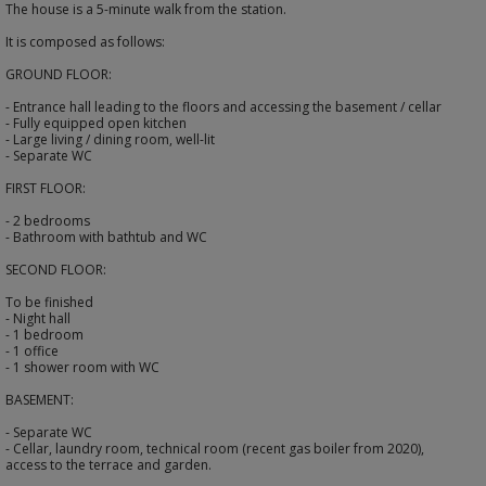
The house is a 5-minute walk from the station.
It is composed as follows:
GROUND FLOOR:
- Entrance hall leading to the floors and accessing the basement / cellar
- Fully equipped open kitchen
- Large living / dining room, well-lit
- Separate WC
FIRST FLOOR:
- 2 bedrooms
- Bathroom with bathtub and WC
SECOND FLOOR:
To be finished
- Night hall
- 1 bedroom
- 1 office
- 1 shower room with WC
BASEMENT:
- Separate WC
- Cellar, laundry room, technical room (recent gas boiler from 2020),
access to the terrace and garden.