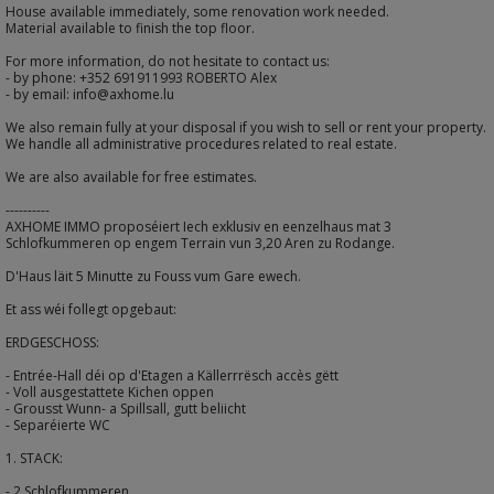
House available immediately, some renovation work needed.
Material available to finish the top floor.
For more information, do not hesitate to contact us:
- by phone: +352 691911993 ROBERTO Alex
- by email: info@axhome.lu
We also remain fully at your disposal if you wish to sell or rent your property.
We handle all administrative procedures related to real estate.
We are also available for free estimates.
----------
AXHOME IMMO proposéiert Iech exklusiv en eenzelhaus mat 3
Schlofkummeren op engem Terrain vun 3,20 Aren zu Rodange.
D'Haus läit 5 Minutte zu Fouss vum Gare ewech.
Et ass wéi follegt opgebaut:
ERDGESCHOSS:
- Entrée-Hall déi op d'Etagen a Källerrrësch accès gëtt
- Voll ausgestattete Kichen oppen
- Grousst Wunn- a Spillsall, gutt beliicht
- Separéierte WC
1. STACK:
- 2 Schlofkummeren