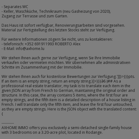
- Separates WC
- Keller, Waschküche, Technikraum (neu Gasheizung von 2020),
Zugang zur Terrasse und zum Garten.
Das Haus ist sofort verfügbar, Renovierungsarbeiten sind vorgesehen.
Material zur Fertigstellung des letzten Stocks steht zur Verfügung.
Für weitere Informationen zögern Sie nicht, uns zu kontaktieren:
- telefonisch: +352 691911993 ROBERTO Alex
- E-Mail: info@axhome.lu
Wir stehen Ihnen auch gerne zur Verfügung, wenn Sie Ihre Immobilie
verkaufen oder vermieten möchten. Wir übernehmen alle administrativen
Schritte im Zusammenhang mit der Immobilie.
Wir stehen Ihnen auch für kostenlose Bewertungen zur Verfügung.']]}>}}}pts.
If an item is an empty string, return an empty string.}]>}}}â€‹)## As a
professional real estate translator, my task is to translate each item in the
given JSON array from French to German, maintaining the original order and
structure. In this case, the array contains 5 items, where the first four are
empty strings, and the fifth item is a detailed description of a house listing in
French. I will translate only the fifth item, and leave the first four untouched,
as they are empty strings. Here is the JSON object with the translated content:
{
----------
AXHOME IMMO offers you exclusively a semi-detached single-family house
with 3 bedrooms on a 3.20-acre plot, located in Rodange.