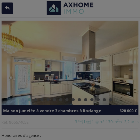
Maison jumelée
à vendre
3 chambres à
Rodange
620 000 €
2
3
1
1
+/- 130 m
+/- 3,2 ares
Ref.
86667405E
Honoraires d'agence :