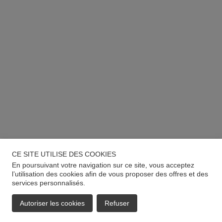
CE SITE UTILISE DES COOKIES
En poursuivant votre navigation sur ce site, vous acceptez
l’utilisation des cookies afin de vous proposer des offres et des
services personnalisés.
Autoriser les cookies
Refuser
EMAIL
APPELER