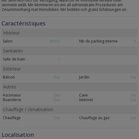
Mir stinn Iech och zur Verfügung, wann Dir Är Immobilie verkafe oder
vermiete wëllt. Mir këmmeren eis ëm all administrativ Prozeduren am
Zesummenhang mat Immobilien. Mir bidden och gratis Schätzungen un.
Caractéristiques
Intérieur
Salon
28 m2
Nb de parking interne
1
Sanitaires
Salle de bain
1
Extérieur
Balcon
Oui
Jardin
Oui
Autres
Ascenseur
Oui
Cave
Oui
Buanderie
Oui
Internet
Oui
Chauffage / climatisation
Chauffage
Oui
Chauffage au gaz
Oui
Localisation