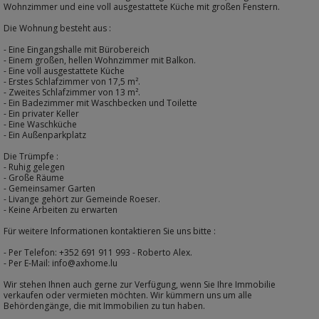
Wohnzimmer und eine voll ausgestattete Küche mit großen Fenstern.
Die Wohnung besteht aus :
- Eine Eingangshalle mit Bürobereich
- Einem großen, hellen Wohnzimmer mit Balkon.
- Eine voll ausgestattete Küche
- Erstes Schlafzimmer von 17,5 m².
- Zweites Schlafzimmer von 13 m².
- Ein Badezimmer mit Waschbecken und Toilette
- Ein privater Keller
- Eine Waschküche
- Ein Außenparkplatz
Die Trümpfe :
- Ruhig gelegen
- Große Räume
- Gemeinsamer Garten
- Livange gehört zur Gemeinde Roeser.
- Keine Arbeiten zu erwarten
Für weitere Informationen kontaktieren Sie uns bitte :
- Per Telefon: +352 691 911 993 - Roberto Alex.
- Per E-Mail: info@axhome.lu
Wir stehen Ihnen auch gerne zur Verfügung, wenn Sie Ihre Immobilie
verkaufen oder vermieten möchten. Wir kümmern uns um alle
Behördengänge, die mit Immobilien zu tun haben.