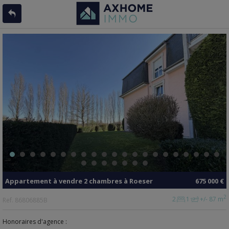
Appartement
à vendre
2 chambres à
Roeser
675 000 €
2
2
1
+/- 87 m
Ref.
86806885B
Honoraires d'agence :