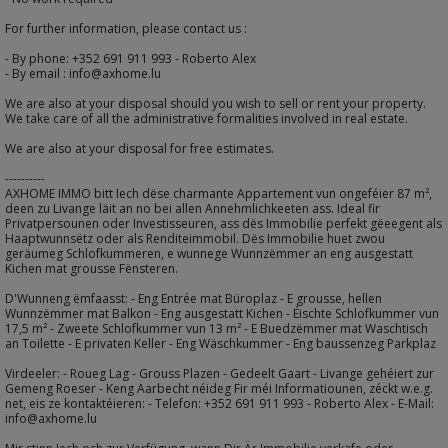
For further information, please contact us :
- By phone: +352 691 911 993 - Roberto Alex
- By email : info@axhome.lu
We are also at your disposal should you wish to sell or rent your property.
We take care of all the administrative formalities involved in real estate.
We are also at your disposal for free estimates.
----------
AXHOME IMMO bitt Iech dëse charmante Appartement vun ongeféier 87 m²,
deen zu Livange läit an no bei allen Annehmlichkeeten ass. Ideal fir
Privatpersounen oder Investisseuren, ass dës Immobilie perfekt gëeegent als
Haaptwunnsëtz oder als Renditeimmobil. Dës Immobilie huet zwou
geräumeg Schlofkummeren, e wunnege Wunnzëmmer an eng ausgestatt
Kichen mat grousse Fënsteren.
D'Wunneng ëmfaasst: - Eng Entrée mat Büroplaz - E grousse, hellen
Wunnzëmmer mat Balkon - Eng ausgestatt Kichen - Éischte Schlofkummer vun
17,5 m² - Zweete Schlofkummer vun 13 m² - E Buedzëmmer mat Waschtisch
an Toilette - E privaten Keller - Eng Wäschkummer - Eng baussenzeg Parkplaz
Virdeeler: - Roueg Lag - Grouss Plazen - Gedeelt Gaart - Livange gehéiert zur
Gemeng Roeser - Keng Aarbecht néideg Fir méi Informatiounen, zéckt w.e.g.
net, eis ze kontaktéieren: - Telefon: +352 691 911 993 - Roberto Alex - E-Mail:
info@axhome.lu