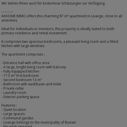
Wir stehen Ihnen auch für kostenlose Schätzungen zur Verfügung.
----------
AXHOME IMMO offers this charming 87 m² apartment in Livange, close to all
amenities.
Ideal for individuals or investors, this property is ideally suited to both
primary residence and rental investment.
It comprises two spacious bedrooms, a pleasant living room and a fitted
kitchen with large windows.
The apartment comprises :
- Entrance hall with office area
- A large, bright living room with balcony
- Fully equipped kitchen
- 17.5 m² first bedroom
- Second bedroom 13 m²
- Bathroom with washbasin and toilet
- Private cellar
- Laundry room
- Exterior parking space
Features :
- Quiet location
- Large spaces
- Communal garden
- Livange belongs to the municipality of Roeser
- No work required