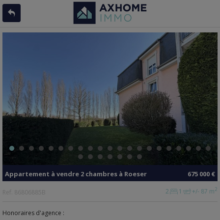
Appartement
à vendre
2 chambres à
Roeser
675 000 €
2
2
1
+/- 87 m
Ref.
86806885B
Honoraires d'agence :