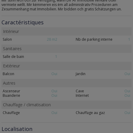
Mir stinn Iech och zur Verfügung, wann Dir Är Immobilie verkafe oder
vermiete wëllt. Mir këmmeren eis ëm all administrativ Prozeduren am
Zesummenhang mat Immobilien. Mir bidden och gratis Schätzungen un.
Caractéristiques
Intérieur
Salon
28 m2
Nb de parking interne
1
Sanitaires
Salle de bain
1
Extérieur
Balcon
Oui
Jardin
Oui
Autres
Ascenseur
Oui
Cave
Oui
Buanderie
Oui
Internet
Oui
Chauffage / climatisation
Chauffage
Oui
Chauffage au gaz
Oui
Localisation