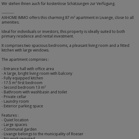
Wir stehen Ihnen auch für kostenlose Schätzungen zur Verfügung.
----------
AXHOME IMMO offers this charming 87 m² apartment in Livange, close to all
amenities.
Ideal for individuals or investors, this property is ideally suited to both
primary residence and rental investment.
It comprises two spacious bedrooms, a pleasant living room and a fitted
kitchen with large windows.
The apartment comprises :
- Entrance hall with office area
- A large, bright living room with balcony
- Fully equipped kitchen
- 17.5 m² first bedroom
- Second bedroom 13 m²
- Bathroom with washbasin and toilet
- Private cellar
- Laundry room
- Exterior parking space
Features :
- Quiet location
- Large spaces
- Communal garden
- Livange belongs to the municipality of Roeser
- No work required