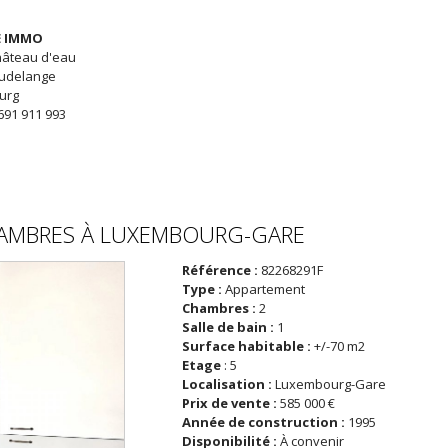
 IMMO
hâteau d'eau
eudelange
urg
691 911 993
AMBRES À
LUXEMBOURG-GARE
Référence :
82268291F
Type :
Appartement
Chambres :
2
Salle de bain :
1
Surface habitable :
+/-70 m2
Etage
:
5
Localisation :
Luxembourg-Gare
Prix de vente :
585 000 €
Année de construction :
1995
Disponibilité :
À convenir