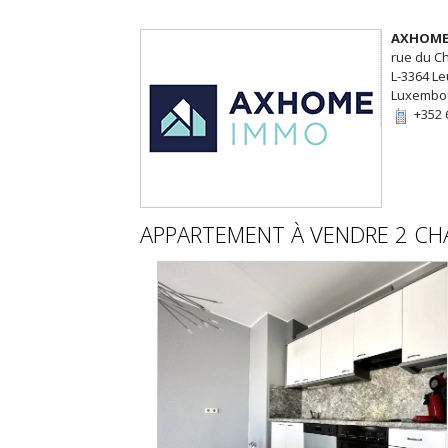
AXHOME
rue du C
L-3364 L
Luxembo
+352 
APPARTEMENT
À VENDRE
2 CH