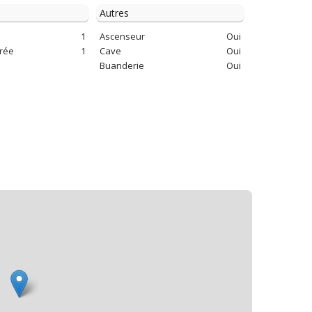
Autres
1
Ascenseur
Oui
arée
1
Cave
Oui
Buanderie
Oui