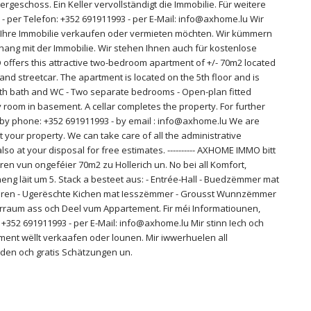
eschoss. Ein Keller vervollständigt die Immobilie. Für weitere
- per Telefon: +352 691911993 - per E-Mail: info@axhome.lu Wir
 Ihre Immobilie verkaufen oder vermieten möchten. Wir kümmern
ang mit der Immobilie. Wir stehen Ihnen auch für kostenlose
 offers this attractive two-bedroom apartment of +/- 70m2 located
t and streetcar. The apartment is located on the 5th floor and is
ith bath and WC - Two separate bedrooms - Open-plan fitted
y room in basement. A cellar completes the property. For further
 - by phone: +352 691911993 - by email : info@axhome.lu We are
t your property. We can take care of all the administrative
lso at your disposal for free estimates. ---------- AXHOME IMMO bitt
vun ongeféier 70m2 zu Hollerich un. No bei all Komfort,
ng läit um 5. Stack a besteet aus: - Entrée-Hall - Buedzëmmer mat
ren - Ugerëschte Kichen mat Iesszëmmer - Grousst Wunnzëmmer
raum ass och Deel vum Appartement. Fir méi Informatiounen,
n: +352 691911993 - per E-Mail: info@axhome.lu Mir stinn Iech och
ment wëllt verkaafen oder lounen. Mir iwwerhuelen all
idden och gratis Schätzungen un.