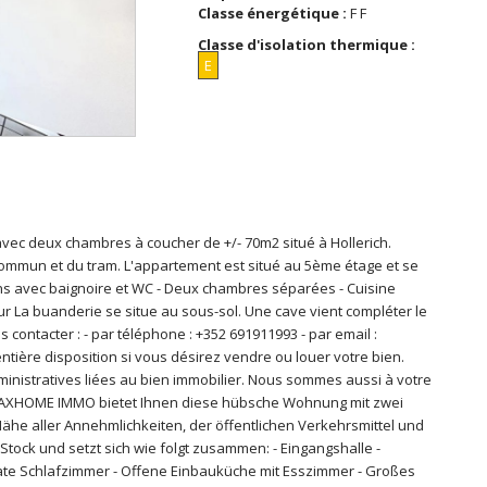
Classe énergétique :
F F
Classe d'isolation thermique :
E
ec deux chambres à coucher de +/- 70m2 situé à Hollerich.
ommun et du tram. L'appartement est situé au 5ème étage et se
ains avec baignoire et WC - Deux chambres séparées - Cuisine
r La buanderie se situe au sous-sol. Une cave vient compléter le
 contacter : - par téléphone : +352 691911993 - par email :
ière disposition si vous désirez vendre ou louer votre bien.
nistratives liées au bien immobilier. Nous sommes aussi à votre
----- AXHOME IMMO bietet Ihnen diese hübsche Wohnung mit zwei
Nähe aller Annehmlichkeiten, der öffentlichen Verkehrsmittel und
tock und setzt sich wie folgt zusammen: - Eingangshalle -
e Schlafzimmer - Offene Einbauküche mit Esszimmer - Großes