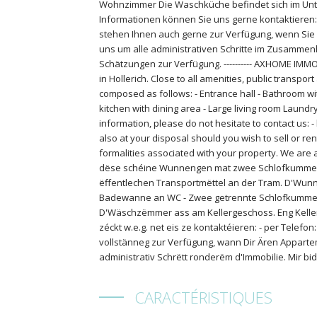
Wohnzimmer Die Waschküche befindet sich im Unterg
Informationen können Sie uns gerne kontaktieren: 
stehen Ihnen auch gerne zur Verfügung, wenn Sie
uns um alle administrativen Schritte im Zusammenh
Schätzungen zur Verfügung. ---------- AXHOME IMMO
in Hollerich. Close to all amenities, public transpor
composed as follows: - Entrance hall - Bathroom w
kitchen with dining area - Large living room Laundr
information, please do not hesitate to contact us:
also at your disposal should you wish to sell or ren
formalities associated with your property. We are a
dëse schéine Wunnengen mat zwee Schlofkummeren 
ëffentlechen Transportmëttel an der Tram. D'Wunne
Badewanne an WC - Zwee getrennte Schlofkumme
D'Wäschzëmmer ass am Kellergeschoss. Eng Keller
zéckt w.e.g. net eis ze kontaktéieren: - per Telefo
vollstänneg zur Verfügung, wann Dir Ären Apparte
administrativ Schrëtt ronderëm d'Immobilie. Mir b
CARACTÉRISTIQUES