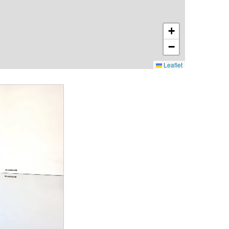
+
−
Leaflet