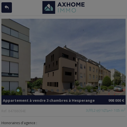
Appartement
à vendre
3 chambres à
Hesperange
998 000 €
2
3
2
1
+/- 105 m
Ref.
84788094E
Honoraires d'agence :