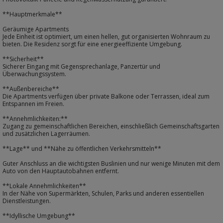
**Hauptmerkmale**
Geräumige Apartments
Jede Einheit ist optimiert, um einen hellen, gut organisierten Wohnraum zu
bieten. Die Residenz sorgt für eine energieeffiziente Umgebung.
**Sicherheit**
Sicherer Eingang mit Gegensprechanlage, Panzertür und
Überwachungssystem.
**Außenbereiche**
Die Apartments verfügen über private Balkone oder Terrassen, ideal zum
Entspannen im Freien.
**Annehmlichkeiten:**
Zugang zu gemeinschaftlichen Bereichen, einschließlich Gemeinschaftsgarten
und zusätzlichen Lagerräumen.
**Lage** und **Nähe zu öffentlichen Verkehrsmitteln**
Guter Anschluss an die wichtigsten Buslinien und nur wenige Minuten mit dem
Auto von den Hauptautobahnen entfernt.
**Lokale Annehmlichkeiten**
In der Nähe von Supermärkten, Schulen, Parks und anderen essentiellen
Dienstleistungen.
**Idyllische Umgebung**