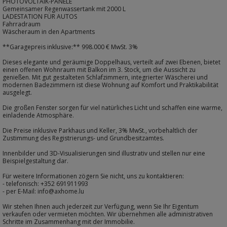
PHOTOVOLTAIK-PANELE
Gemeinsamer Regenwassertank mit 2000 L
LADESTATION FÜR AUTOS
Fahrradraum
Wäscheraum in den Apartments
**Garagepreis inklusive:** 998.000 € MwSt. 3%
Dieses elegante und geräumige Doppelhaus, verteilt auf zwei Ebenen, bietet
einen offenen Wohnraum mit Balkon im 3. Stock, um die Aussicht zu
genießen. Mit gut gestalteten Schlafzimmern, integrierter Wäscherei und
modernen Badezimmern ist diese Wohnung auf Komfort und Praktikabilität
ausgelegt.
Die großen Fenster sorgen für viel natürliches Licht und schaffen eine warme,
einladende Atmosphäre.
Die Preise inklusive Parkhaus und Keller, 3% MwSt., vorbehaltlich der
Zustimmung des Registrierungs- und Grundbesitzamtes.
Innenbilder und 3D-Visualisierungen sind illustrativ und stellen nur eine
Beispielgestaltung dar.
Für weitere Informationen zögern Sie nicht, uns zu kontaktieren:
- telefonisch: +352 691911993
- per E-Mail: info@axhome.lu
Wir stehen Ihnen auch jederzeit zur Verfügung, wenn Sie Ihr Eigentum
verkaufen oder vermieten möchten. Wir übernehmen alle administrativen
Schritte im Zusammenhang mit der Immobilie.