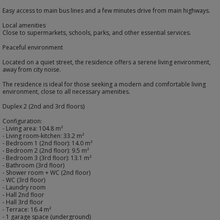
Easy access to main bus lines and a few minutes drive from main highways.
Local amenities
Close to supermarkets, schools, parks, and other essential services.
Peaceful environment
Located on a quiet street, the residence offers a serene living environment,
away from city noise.
The residence is ideal for those seeking a modern and comfortable living
environment, close to all necessary amenities.
Duplex 2 (2nd and 3rd floors)
Configuration:
- Living area: 104.8 m²
- Living room-kitchen: 33.2 m²
- Bedroom 1 (2nd floor): 14.0 m²
- Bedroom 2 (2nd floor): 9.5 m²
- Bedroom 3 (3rd floor): 13.1 m²
- Bathroom (3rd floor)
- Shower room + WC (2nd floor)
- WC (3rd floor)
- Laundry room
- Hall 2nd floor
- Hall 3rd floor
- Terrace: 16.4 m²
- 1 garage space (underground)