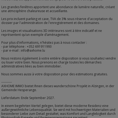
Les grandes fenêtres apportent une abondance de lumière naturelle, créant
une atmosphère chaleureuse et accueillante.
Les prix incluent parking et cave, TVA de 3% sous réserve d'acceptation du
dossier par l'administration de l'enregistrement et des domaines.
Les images et visualisations 3D intérieures sont à titre indicatif et ne
représentent qu’un exemple d’aménagement.
Pour plus d'informations, n'hésitez pas à nous contacter :
- par téléphone : +352 691911993
- par e-mail : info@axhome.lu
Nous restons également à votre entière disposition si vous souhaitez vendre
ou louer votre bien. Nous prenons en charge toutes les démarches
administratives liées au bien immobilier.
Nous sommes aussi à votre disposition pour des estimations gratuites.
----------
AXHOME IMMO bietet Ihnen dieses wunderschöne Projekt in Alzingen, in der
Gemeinde Hesperange.
Lieferdatum: Ende September 2027.
In einem begehrten Viertel gelegen, bietet diese moderne Residenz eine
außergewöhnliche Lebensqualität. Sie wird mit hochwertigen Materialien und
besonderer Liebe zum Detail gestaltet, was Komfort und Langlebigkeit durch
Photovoltaik-Paneele und Regenwassernutzung garantiert.