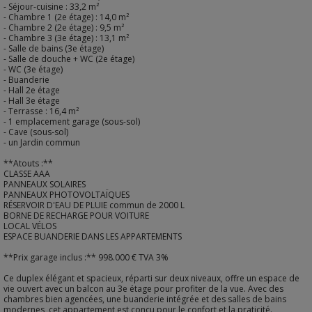
- Séjour-cuisine : 33,2 m²
- Chambre 1 (2e étage) : 14,0 m²
- Chambre 2 (2e étage) : 9,5 m²
- Chambre 3 (3e étage) : 13,1 m²
- Salle de bains (3e étage)
- Salle de douche + WC (2e étage)
- WC (3e étage)
- Buanderie
- Hall 2e étage
- Hall 3e étage
- Terrasse : 16,4 m²
- 1 emplacement garage (sous-sol)
- Cave (sous-sol)
- un Jardin commun
**Atouts :**
CLASSE AAA
PANNEAUX SOLAIRES
PANNEAUX PHOTOVOLTAÏQUES
RÉSERVOIR D'EAU DE PLUIE commun de 2000 L
BORNE DE RECHARGE POUR VOITURE
LOCAL VÉLOS
ESPACE BUANDERIE DANS LES APPARTEMENTS
**Prix garage inclus :** 998.000 € TVA 3%
Ce duplex élégant et spacieux, réparti sur deux niveaux, offre un espace de
vie ouvert avec un balcon au 3e étage pour profiter de la vue. Avec des
chambres bien agencées, une buanderie intégrée et des salles de bains
modernes, cet appartement est conçu pour le confort et la praticité.