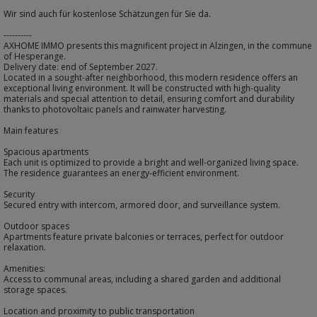
Wir sind auch für kostenlose Schätzungen für Sie da.
----------
AXHOME IMMO presents this magnificent project in Alzingen, in the commune
of Hesperange.
Delivery date: end of September 2027.
Located in a sought-after neighborhood, this modern residence offers an
exceptional living environment. It will be constructed with high-quality
materials and special attention to detail, ensuring comfort and durability
thanks to photovoltaic panels and rainwater harvesting.
Main features
Spacious apartments
Each unit is optimized to provide a bright and well-organized living space.
The residence guarantees an energy-efficient environment.
Security
Secured entry with intercom, armored door, and surveillance system.
Outdoor spaces
Apartments feature private balconies or terraces, perfect for outdoor
relaxation.
Amenities:
Access to communal areas, including a shared garden and additional
storage spaces.
Location and proximity to public transportation