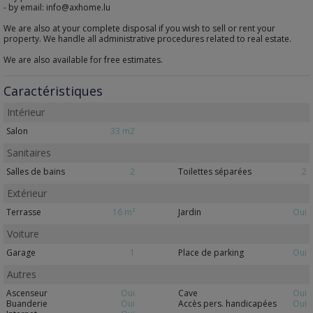
- by email: info@axhome.lu
We are also at your complete disposal if you wish to sell or rent your
property. We handle all administrative procedures related to real estate.
We are also available for free estimates.
Caractéristiques
Intérieur
Salon
33 m2
Sanitaires
Salles de bains
2
Toilettes séparées
2
Extérieur
Terrasse
16 m²
Jardin
Oui
Voiture
Garage
1
Place de parking
Oui
Autres
Ascenseur
Oui
Cave
Oui
Buanderie
Oui
Accès pers. handicapées
Oui