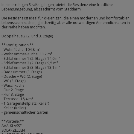
In einer ruhigen Straße gelegen, bietet die Residenz eine friedliche
Lebensumgebung, abgeschirmt vom Stadtlärm.
Die Residenz ist ideal für diejenigen, die einen modernen und komfortablen
Lebensraum suchen, gleichzeitig aber alle notwendigen Annehmlichkeiten in
der Nähe haben möchten.
Doppelhaus 2 (2. und 3. Etage)
**Konfiguration:**
- Wohnfläche: 104,8 m²
- Wohnzimmer-Küche: 33,2 m²
- Schlafzimmer 1 (2. Etage): 14,0 m²
- Schlafzimmer 2 (2. Etage): 9,5 m²
- Schlafzimmer 3 (3. Etage): 13,1 m²
- Badezimmer (3. Etage)
- Dusche + WC (2. Etage)
- WC (3. Etage)
- Waschküche
- Flur 2. Etage
- Flur 3. Etage
- Terrasse: 16,4 m²
- 1 Garagenstellplatz (Keller)
- Keller (Keller)
- gemeinschaftlicher Garten
**Vorteile:**
AAA-KLASSE
SOLARZELLEN