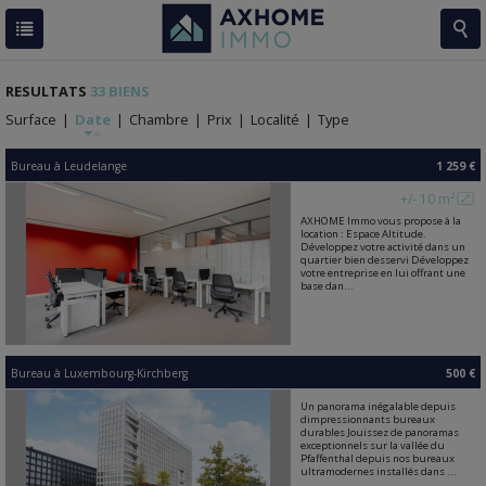
RESULTATS
33 BIENS
Surface
|
Date
|
Chambre
|
Prix
|
Localité
|
Type
Bureau
à
Leudelange
1 259 €
+/- 10 m²
AXHOME Immo vous propose à la
location : Espace Altitude.
Développez votre activité dans un
quartier bien desservi Développez
votre entreprise en lui offrant une
base dan...
Bureau
à
Luxembourg-Kirchberg
500 €
Un panorama inégalable depuis
dimpressionnants bureaux
durables Jouissez de panoramas
exceptionnels sur la vallée du
Pfaffenthal depuis nos bureaux
ultramodernes installés dans ...