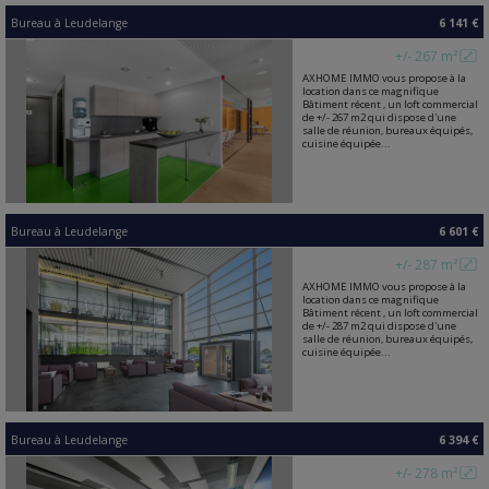
Bureau
à
Leudelange
6 141 €
+/- 267 m²
AXHOME IMMO vous propose à la
location dans ce magnifique
Bâtiment récent , un loft commercial
de +/- 267 m2 qui dispose d'une
salle de réunion, bureaux équipés,
cuisine équipée...
Bureau
à
Leudelange
6 601 €
+/- 287 m²
AXHOME IMMO vous propose à la
location dans ce magnifique
Bâtiment récent , un loft commercial
de +/- 287 m2 qui dispose d'une
salle de réunion, bureaux équipés,
cuisine équipée...
Bureau
à
Leudelange
6 394 €
+/- 278 m²