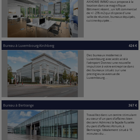
AXHOME IMMO vous propose à la
location dans ce magnifique
Bâtiment récent , un loft commercial
de +/- 278 m2 qui dispose d'une
salle de réunion, bureaux équipés,
cuisine équipée...
Bureau
à
Luxembourg-Kirchberg
424 €
Des bureaux modernes à
Luxembourg avec accès aisé à
l‘aéroport Donnez une nouvelle
impulsion à votre entreprise dans
des bureaux situés sur une
prestigieuse avenue de
Luxembourg...
Bureau
à
Bertrange
367 €
Travaillez dans un centre stimulant
au cœur d‘un parc d‘affaires bien
desservi Admirez la façade fuselée
du parc d‘affaires Atrium, à
Bertrange. Idéalement situé à 15
minutes du...