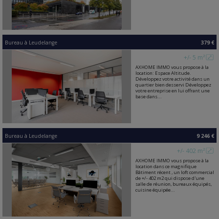
Bureau
à
Leudelange
379 €
+/- 5 m²
AXHOME IMMO vous propose à la
location: Espace Altitude.
Développez votre activité dans un
quartier bien desservi Développez
votre entreprise en lui offrant une
base dans...
Bureau
à
Leudelange
9 246 €
+/- 402 m²
AXHOME IMMO vous propose à la
location dans ce magnifique
Bâtiment récent , un loft commercial
de +/- 402 m2 qui dispose d'une
salle de réunion, bureaux équipés,
cuisine équipée...