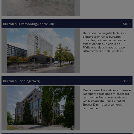
Bureau
à
Luxembourg-Centre ville
500 €
Un panorama inégalable depuis
d‘impressionnants bureaux
durables Jouissez de panoramas
exceptionnels sur la vallée du
Pfaffenthal depuis nos bureaux
ultramodernes installés dans...
Bureau
à
Senningerberg
350 €
Des bureaux bien situés au sein de
l‘aéroport, à quelques minutes du
centre-ville Restez connecté dans
vos bureaux du 5 rue Heienhaff.
Situé à 10 minutes à peine du
centre-ville...