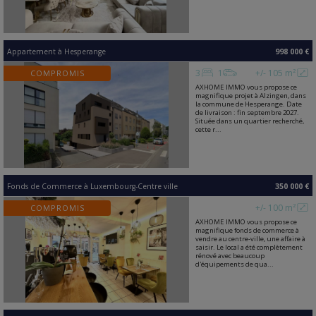
Appartement
à
Hesperange
998 000 €
3
1
+/- 105 m²
COMPROMIS
AXHOME IMMO vous propose ce
magnifique projet à Alzingen, dans
la commune de Hesperange. Date
de livraison : fin septembre 2027.
Située dans un quartier recherché,
cette r...
Fonds de Commerce
à
Luxembourg-Centre ville
350 000 €
+/- 100 m²
COMPROMIS
AXHOME IMMO vous propose ce
magnifique fonds de commerce à
vendre au centre-ville, une affaire à
saisir. Le local a été complètement
rénové avec beaucoup
d'équipements de qua...