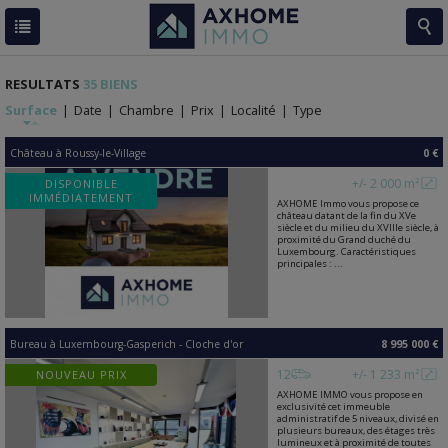
RESULTATS
35 BIENS
Surface
|
Date
|
Chambre
|
Prix
|
Localité
|
Type
Château
à
Roussy-le-Village
0 €
+/- 2 000 m²
DISPONIBLE
IMMÉDIATEMENT
AXHOME Immo vous propose ce
château datant de la fin du XVe
siècle et du milieu du XVIIIe siècle, à
proximité du Grand duché du
Luxembourg. Caractéristiques
principales : ...
Bureau
à
Luxembourg-Gasperich - Cloche d'or
8 995 000 €
12
+/- 1 233 m²
NOUVEAU PRIX
AXHOME IMMO vous propose en
exclusivité cet immeuble
administratif de 5 niveaux, divisé en
plusieurs bureaux, des étages très
lumineux et à proximité de toutes