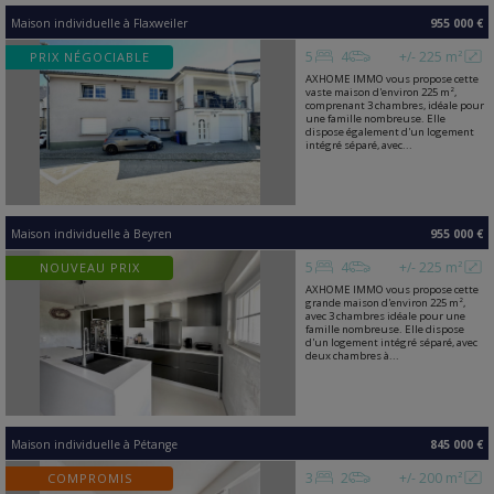
Maison individuelle
à
Flaxweiler
955 000 €
5
4
+/- 225 m²
PRIX NÉGOCIABLE
AXHOME IMMO vous propose cette
vaste maison d'environ 225 m²,
comprenant 3 chambres, idéale pour
une famille nombreuse. Elle
dispose également d'un logement
intégré séparé, avec...
Maison individuelle
à
Beyren
955 000 €
5
4
+/- 225 m²
NOUVEAU PRIX
AXHOME IMMO vous propose cette
grande maison d'environ 225 m²,
avec 3 chambres idéale pour une
famille nombreuse. Elle dispose
d'un logement intégré séparé, avec
deux chambres à...
Maison individuelle
à
Pétange
845 000 €
3
2
+/- 200 m²
COMPROMIS