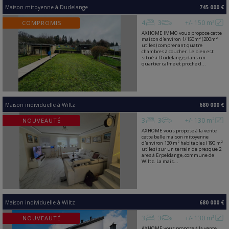
Maison mitoyenne
à
Dudelange
745 000 €
4
3
+/- 150 m²
COMPROMIS
AXHOME IMMO vous propose cette
maison d'environ 1/150m² (200m²
utiles) comprenant quatre
chambres à coucher. Le bien est
situé à Dudelange, dans un
quartier calme et proche d...
Maison individuelle
à
Wiltz
680 000 €
3
3
+/- 130 m²
NOUVEAUTÉ
AXHOME vous propose à la vente
cette belle maison mitoyenne
d'environ 130 m² habitables (190 m²
utiles) sur un terrain de presque 2
ares à Erpeldange, commune de
Wiltz. La mais...
Maison individuelle
à
Wiltz
680 000 €
3
3
+/- 130 m²
NOUVEAUTÉ
AXHOME vous propose à la vente