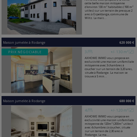
cette belle maison mitoyenne
d'environ 130 m² habitables (190 m²
utiles) sur un terrain de presque 2
ares à Erpeldange, commune de
Wiltz. La mais...
Maison jumelée
à
Rodange
620 000 €
3
+/- 130 m²
PRIX NÉGOCIABLE
AXHOME IMMO vous propose en
exclusivité une maison unifamiliale
mitoyenne avec 3 chambres à
coucher sur un terrain de 3,20 ares,
située à Rodange. La maison se
trouve à 5 min...
Maison jumelée
à
Rodange
680 000 €
4
+/- 120 m²
AXHOME IMMO vous propose en
exclusivité une maison unifamiliale
mitoyenne de 120m² (200m² utiles)
avec 4 chambres à coucher, située
sur un terrain de 2,30 ares à
Rodange. La ma...