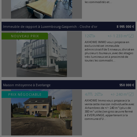
les commodités et...
Immeuble de rapport
à
Luxembourg-Gasperich - Cloche d'or
8 995 000 €
12
+/- 1 233 m²
NOUVEAU PRIX
AXHOME IMMO vous propose en
exclusivité cet immeuble
administratif de 5 niveaux, divisé en
plusieurs bureaux, avec des étages
très lumineux et à proximité de
toutes les commodit...
Maison mitoyenne
à
Everlange
950 000 €
4
2
+/- 240 m²
PRIX NÉGOCIABLE
AXHOME Immo vous propose à la
vente cette maison individuelle avec
4 chambres de +/− 240 m² (plus de
300 m² utiles) en gros œuvre fermé
à EVERLANGE, appartenant à la
commune d'U...