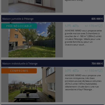
Maison jumelée
à
Pétange
835 000 €
5
4
+/- 170 m²
PRIX NÉGOCIABLE
AXHOME IMMO vous propose cette
grande maison avec 5 chambres à
coucher de +/- 160 m² (200m2 utile)
située à Pétange. Idéale pour une
grande famille ou pour un
investisseur souh...
Maison individuelle
à
Tetange
750 000 €
3
4
+/- 150 m²
COMPROMIS
AXHOME IMMO vous propose une
maison mitoyenne, très bien
entretenue avec de beaux volumes
257m2 utile (147m2 habitable),
idéalement située dans une rue
secondaire à Kayl-Tétange...