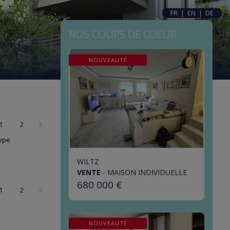
FR
|
EN
|
DE
NOS COUPS DE COEUR
NOUVEAUTÉ
1
2
3
ype
WILTZ
VENTE
-
MAISON INDIVIDUELLE
680 000 €
1
2
3
NOUVEAUTÉ