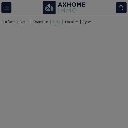
RESULTATS
35 BIENS
Surface
|
Date
|
Chambre
|
Prix
|
Localité
|
Type