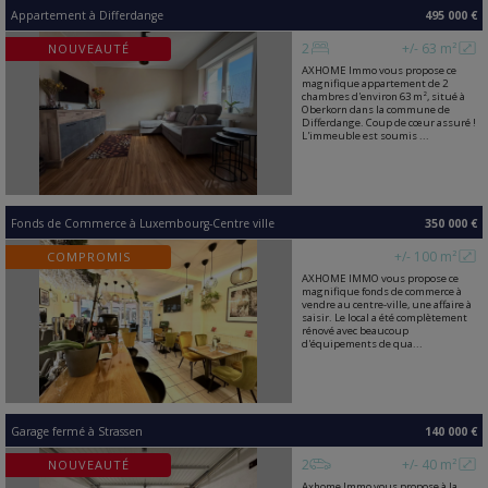
Appartement
à
Differdange
495 000 €
2
+/- 63 m²
NOUVEAUTÉ
AXHOME Immo vous propose ce
magnifique appartement de 2
chambres d'environ 63 m², situé à
Oberkorn dans la commune de
Differdange. Coup de cœur assuré !
L'immeuble est soumis ...
Fonds de Commerce
à
Luxembourg-Centre ville
350 000 €
+/- 100 m²
COMPROMIS
AXHOME IMMO vous propose ce
magnifique fonds de commerce à
vendre au centre-ville, une affaire à
saisir. Le local a été complètement
rénové avec beaucoup
d'équipements de qua...
Garage fermé
à
Strassen
140 000 €
2
+/- 40 m²
NOUVEAUTÉ
Axhome Immo vous propose à la