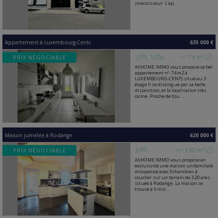
investisseur. L'ap...
Appartement
à
Luxembourg-Cents
635 000 €
2
1
+/- 74 m²
PRIX NÉGOCIABLE
AXHOME IMMO vous propose ce bel
appartement +/- 74 m2 à
LUXEMBOURG-CENTS situé au 3
étage Il se distingue par sa belle
disposition, et la localisation très
calme. Proche de tou...
Maison jumelée
à
Rodange
620 000 €
3
+/- 130 m²
PRIX NÉGOCIABLE
AXHOME IMMO vous propose en
exclusivité une maison unifamiliale
mitoyenne avec 3 chambres à
coucher sur un terrain de 3,20 ares,
située à Rodange. La maison se
trouve à 5 min...