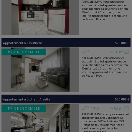
AXHOME IMMO vous propose en
exclusivité ce bel appartement de
deux chambres à coucher d'environ
70 m², situé à Crauthem, une
localité appartenant à la commune
de Roeser. Proche...
Appartement
à
Crauthem
570 000 €
2
+/- 70 m²
PRIX NÉGOCIABLE
AXHOME IMMO vous propose en
exclusivité ce bel appartement de
deux chambres à coucher d’environ
70 m², situé à Crauthem, une
localité appartenant à la commune
de Roeser. Proc...
Appartement
à
Esch-sur-Alzette
530 000 €
2
1
+/- 83 m²
PRIX NÉGOCIABLE
AXHOME IMMO vous propose ce bel
appartement avec 2 chambres à
coucher de +/- 83 m2 situé à ESCH.
Proche de toutes commodités et
idéal pour un premier achat.
L'appartement est ...