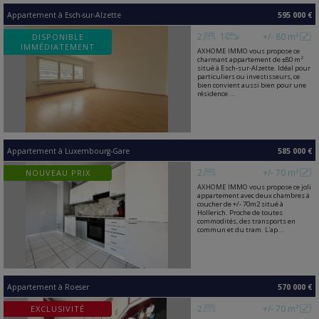
Appartement
à
Esch-sur-Alzette
595 000 €
2
1
+/- 80 m²
DISPONIBLE
IMMÉDIATEMENT
AXHOME IMMO vous propose ce
charmant appartement de ±80 m²
situé à Esch-sur-Alzette. Idéal pour
particuliers ou investisseurs, ce
bien convient aussi bien pour une
résidence ...
Appartement
à
Luxembourg-Gare
585 000 €
2
+/- 70 m²
NOUVEAU PRIX
AXHOME IMMO vous propose ce joli
appartement avec deux chambres à
coucher de +/- 70m2 situé à
Hollerich. Proche de toutes
commodités, des transports en
commun et du tram. L'ap...
Appartement
à
Roeser
570 000 €
2
+/- 70 m²
EXCLUSIVITÉ