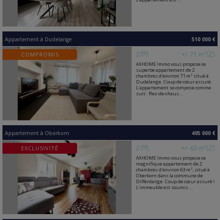
Appartement
à
Dudelange
510 000 €
2
+/- 71 m²
COMPROMIS
AXHOME Immo vous propose ce
superbe appartement de 2
chambres d'environ 71 m² situé à
Dudelange. Coup de cœur assuré.
L'appartement se compose comme
suit : Rez-de-chaus...
Appartement
à
Oberkorn
495 000 €
2
+/- 63 m²
EXCLUSIVITÉ
AXHOME Immo vous propose ce
magnifique appartement de 2
chambres d'environ 63 m², situé à
Oberkorn dans la commune de
Differdange. Coup de cœur assuré !
L'immeuble est soumis ...