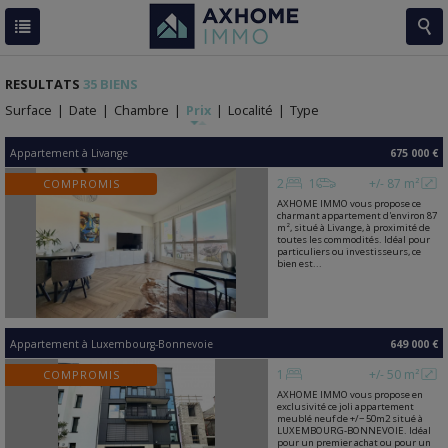
RESULTATS
35 BIENS
Surface
|
Date
|
Chambre
|
Prix
|
Localité
|
Type
Appartement
à
Livange
675 000 €
2
1
+/- 87 m²
COMPROMIS
AXHOME IMMO vous propose ce
charmant appartement d'environ 87
m², situé à Livange, à proximité de
toutes les commodités. Idéal pour
particuliers ou investisseurs, ce
bien est...
Appartement
à
Luxembourg-Bonnevoie
649 000 €
1
+/- 50 m²
COMPROMIS
AXHOME IMMO vous propose en
exclusivité ce joli appartement
meublé neuf de +/− 50m2 situé à
LUXEMBOURG-BONNEVOIE. Idéal
pour un premier achat ou pour un