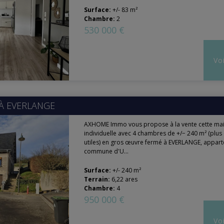
Surface:
+/- 83 m²
Chambre:
2
530 000 €
Voi
 À
EVERLANGE
AXHOME Immo vous propose à la vente cette ma
individuelle avec 4 chambres de +/− 240 m² (plus
utiles) en gros œuvre fermé à EVERLANGE, appart
commune d'U...
Surface:
+/- 240 m²
Terrain:
6,22 ares
Chambre:
4
950 000 €
Voi