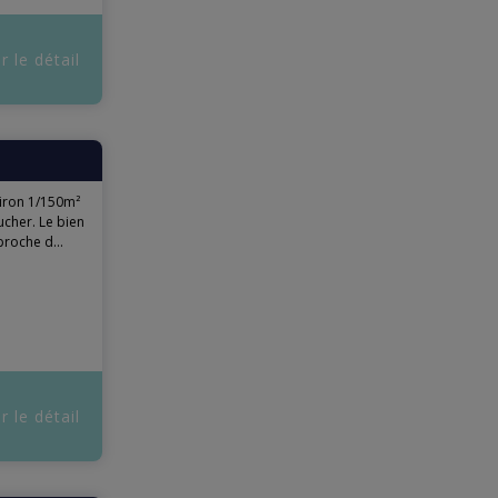
r le détail
iron 1/150m²
cher. Le bien
proche d...
r le détail