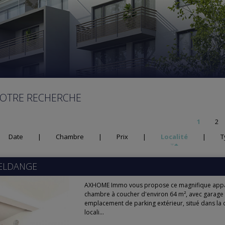
VOTRE RECHERCHE
1
2
Date
|
Chambre
|
Prix
|
Localité
|
T
ELDANGE
AXHOME Immo vous propose ce magnifique app
chambre à coucher d'environ 64 m², avec garage
emplacement de parking extérieur, situé dans la
locali...