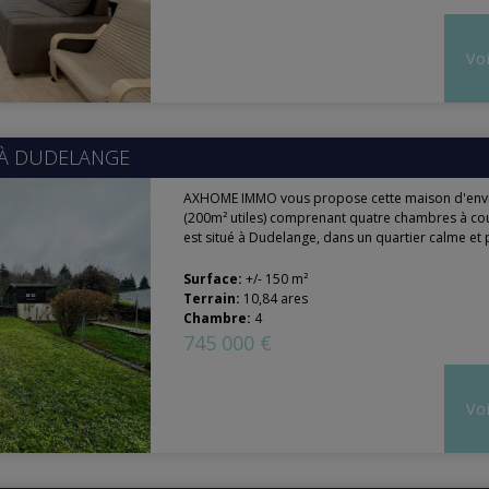
Voi
 À
DUDELANGE
AXHOME IMMO vous propose cette maison d'env
(200m² utiles) comprenant quatre chambres à cou
est situé à Dudelange, dans un quartier calme et 
Surface:
+/- 150 m²
Terrain:
10,84 ares
Chambre:
4
745 000 €
Voi