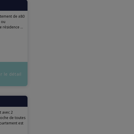
tement de ±80
s ou
e résidence ...
r le détail
 avec 2
roche de toutes
ppartement est