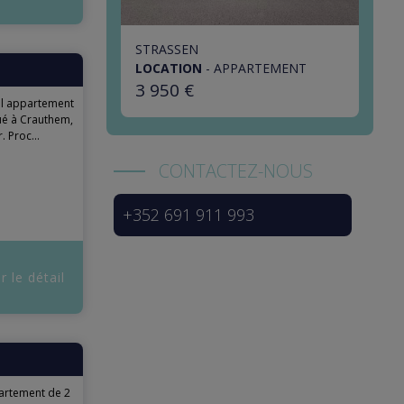
STRASSEN
LOCATION
-
APPARTEMENT
3 950 €
el appartement
ué à Crauthem,
 Proc...
CONTACTEZ-NOUS
+352 691 911 993
r le détail
rtement de 2