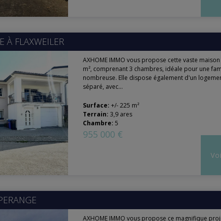
E À
FLAXWEILER
AXHOME IMMO vous propose cette vaste maison 
m², comprenant 3 chambres, idéale pour une fam
nombreuse. Elle dispose également d'un logemen
séparé, avec...
Surface:
+/- 225 m²
Terrain:
3,9 ares
Chambre:
5
955 000 €
Voi
PERANGE
AXHOME IMMO vous propose ce magnifique projet