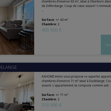
chambres d'environ 63 m², situé à Oberkorn da
de Differdange. Coup de cœur assuré ! L'immeub
...
Surface:
+/- 63 m²
Chambre:
2
495 000 €
Voi
ELANGE
AXHOME Immo vous propose ce superbe appart
chambres d'environ 71 m² situé à Dudelange. C
assuré. L'appartement se compose comme suit : 
Surface:
+/- 71 m²
Chambre:
2
510 000 €