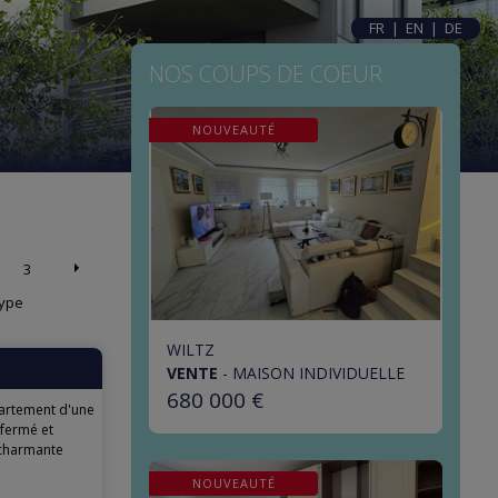
FR
|
EN
|
DE
NOS COUPS DE COEUR
NOUVEAUTÉ
3
ype
WILTZ
VENTE
-
MAISON INDIVIDUELLE
680 000 €
artement d'une
 fermé et
 charmante
NOUVEAUTÉ