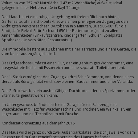
Volumina von 257 m2 Nutzfläche (147 m2 Wohnfläche) aufweist, ideal
gelegen in einer Nebenstraße in Kayl-Tétange.
Das Haus bietet eine ruhige Umgebung mit freiem Blick nach hinten,
Gartenseite, ohne Sichtkontakt, sowie einen privilegierten Zugang zu den
wichtigsten Verkehrsachsen (Autobahn in 5 Minuten, Bus 508-601 für die
Stadt, 4 für Belval, 5 für Esch und 650 für Bettembourg) und zu allen
Annehmlichkeiten (Einkaufszentren, Kindergärten, Schulen, Spielplätze,
Apotheken, Universitäten, Restaurants...).
Die Immobilie besteht aus 2 Ebenen mit einer Terrasse und einem Garten, die
vom Keller aus zugänglich sind.
Das Erdgeschoss umfasst einen Flur, der ein geräumiges Wohnzimmer, eine
ausgestattete Küche mit Essbereich und eine separate Toilette bedient.
Der 1. Stock ermöglicht den Zugang zu drei Schlafzimmern, von denen eines
derzeit als Büro genutzt wird, sowie einem Badezimmer und einer Veranda.
Das 2. Stockwerk ist ein ausbaufähiger Dachboden, der als Spielzimmer oder
Elternsuite genutzt werden kann.
Im Untergeschoss befinden sich eine Garage für ein Fahrzeug, eine
Waschküche mit Platz für Waschmaschine und Trockner, ein Weinkeller, ein
Lagerraum und ein Technikraum mit Dusche.
Kondensationsheizung aus dem Jahr 2016.
Das Haus wird ergänzt durch zwei Außenparkplätze, die sich jeweils vor dem
Eingang und im Garageneinfahrtsbereich des Hauses befinden.