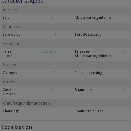
Caractéristiques
Intérieur
Salon
Oui
Nb de parking interne
1
Sanitaires
Salle de bain
1
Toilette séparée
1
Extérieur
Terrain
2.52 ares
Terrasse
Oui
Jardin
Oui
Nb de parking externe
1
Voiture
Garages
2
Place de parking
1
Autres
Cave
Oui
Buanderie
Oui
Grenier
Oui
Chauffage / climatisation
Chauffage
Oui
Chauffage au gaz
Oui
Localisation