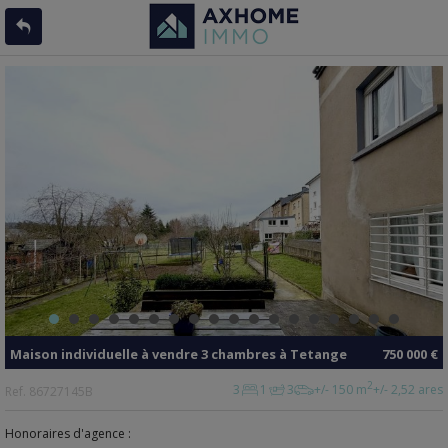
Maison individuelle
à vendre
3 chambres à
Tetange
750 000 €
2
3
1
3
+/- 150 m
+/- 2,52 ares
Ref.
86727145B
Honoraires d'agence :