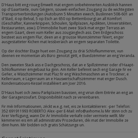
D'Haus bitt eng roueg Ëmwelt mat engem onbehënnerten Ausbléck hannen
op d'Gaartseite, ouni Géigern, souwéi einfachen Zougang zu de wichtegsten
Transportverbindungen (Autobunn 5 Minutten ewech, Buslinnen 508-601 an
d'Stad, 4 op Belval, 5 op Esch an 650 op Bettembourg) an all Komfort
(Geschäfter, Kannerkrippen, Schoulen, Spillplazen, Apdikten, Universitéiten,
Restauranten, asw.). D'Immobilie huet zwee Stäck mat enger Terrass an
engem Gaart, deen vum Keller aus zougänglech ass. Den Erdgeschoss
besteet aus engem Flur, deen an e grousse Wunnzëmmer féiert, enger
ausgestatteter Kichen mat Iessberäich an engem separaten Toilette.
Op der éischter Etage huet een Zougang zu dräi Schlofkummeren, vun
deenen ee momentan als Büro genotzt gëtt, e Buedzëmmer an eng Veranda.
Den zweeten Stack ass e Dachgeschoss, dat an e Spillzëmmer oder d'Haapt-
Schlofkummer ëmgebaut ka ginn. Am Keller befënnt sech eng Garage fir ee
Gefier, e Wäschzëmmer mat Plaz fir eng Wäschmaschinn an e Trockner, e
Kellerraum, e Lagerraum an e Hauswirtschaftszëmmer mat enger Dusch.
Kondensatiouns-Kessel installéiert am Joer 2016.
D'Haus huet och zwou Parkplazen baussen, eng virun dem Entrée an eng an
der Garagenzoufart. Disponibilitéit nach ze vereinbaren.
Fir méi Informatiounen, zéckt w.e.g. net, eis ze kontaktéieren: -per Telefon:
352 691911993 ROBERTO Alex -per E-Mail: info@axhome.lu Mir stinn och zu
Ärer Verfügung, wann Dir Är Immobilie verkafe oder vermiete wëllt. Mir
këmmeren eis ëm all administrativ Prozeduren, déi mat der Immobilie ze
dinn hunn. Mir bidden och gratis Schätzunge un.