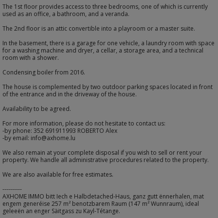
The 1st floor provides access to three bedrooms, one of which is currently
used as an office, a bathroom, and a veranda.
The 2nd floor is an attic convertible into a playroom or a master suite.
In the basement, there is a garage for one vehicle, a laundry room with space
for a washing machine and dryer, a cellar, a storage area, and a technical
room with a shower.
Condensing boiler from 2016.
The house is complemented by two outdoor parking spaces located in front
of the entrance and in the driveway of the house.
Availability to be agreed.
For more information, please do not hesitate to contact us:
-by phone: 352 691911993 ROBERTO Alex
-by email: info@axhome.lu
We also remain at your complete disposal if you wish to sell or rent your
property. We handle all administrative procedures related to the property.
We are also available for free estimates.
----------
AXHOME IMMO bitt Iech e Halbdetached-Haus, ganz gutt ënnerhalen, mat
engem generéise 257 m² benotzbarem Raum (147 m² Wunnraum), ideal
geleeën an enger Säitgass zu Kayl-Tétange.