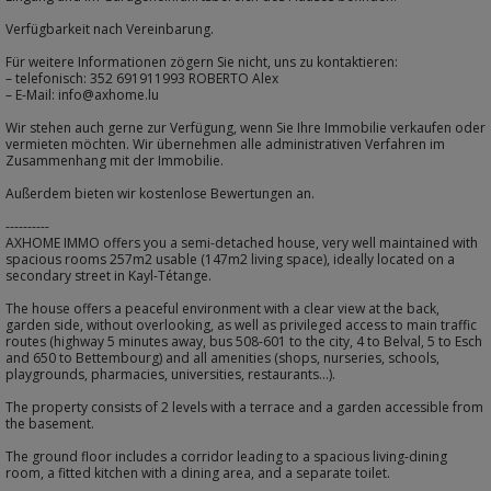
Verfügbarkeit nach Vereinbarung.
Für weitere Informationen zögern Sie nicht, uns zu kontaktieren:
– telefonisch: 352 691911993 ROBERTO Alex
– E-Mail: info@axhome.lu
Wir stehen auch gerne zur Verfügung, wenn Sie Ihre Immobilie verkaufen oder
vermieten möchten. Wir übernehmen alle administrativen Verfahren im
Zusammenhang mit der Immobilie.
Außerdem bieten wir kostenlose Bewertungen an.
----------
AXHOME IMMO offers you a semi-detached house, very well maintained with
spacious rooms 257m2 usable (147m2 living space), ideally located on a
secondary street in Kayl-Tétange.
The house offers a peaceful environment with a clear view at the back,
garden side, without overlooking, as well as privileged access to main traffic
routes (highway 5 minutes away, bus 508-601 to the city, 4 to Belval, 5 to Esch
and 650 to Bettembourg) and all amenities (shops, nurseries, schools,
playgrounds, pharmacies, universities, restaurants...).
The property consists of 2 levels with a terrace and a garden accessible from
the basement.
The ground floor includes a corridor leading to a spacious living-dining
room, a fitted kitchen with a dining area, and a separate toilet.