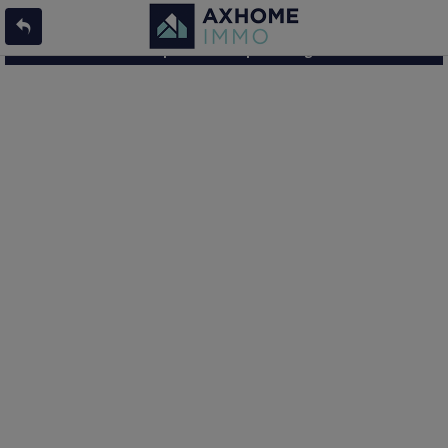
L'offre 8853995 n'existe pas ou n'est plus en ligne