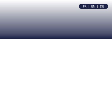
FR
|
EN
|
DE