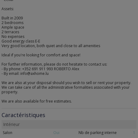
Assets:
Built in 2009
2 bedrooms
Ample space
2 terraces
No expenses
Good energy class E-E
Very good location, both quiet and close to all amenities
Ideal if you're looking for comfort and space!
For further information, please do not hesitate to contact us:
- By phone: +352 691 911 993 ROBERTO Alex
- By email: info@axhome.lu
We are also at your disposal should you wish to sell or rent your property.
We can take care of all the administrative formalities associated with your
property.
We are also available for free estimates.
Caractéristiques
Intérieur
Salon
Oui
Nb de parking interne
1