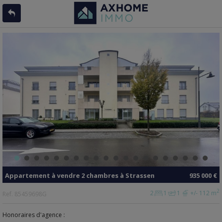
Appartement
à vendre
2 chambres à
Strassen
935 000 €
2
2
1
1
+/- 112 m
Ref.
85459698G
Honoraires d'agence :