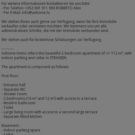
Für weitere Informationen kontaktieren Sie uns bitte :
- Per Telefon: +352 691 911 993 ROBERTO Alex
- Per E-Mail: info@axhome.lu
Wir stehen Ihnen auch gerne zur Verfügung, wenn Sie Ihre Immobilie
verkaufen oder vermieten möchten. Wir kümmern uns um alle
administrativen Schritte, die mit der Immobilie verbunden sind.
Wir stehen auch für kostenlose Schätzungen zur Verfügung.
----------
Axhome Immo offers this beautiful 2-bedroom apartment of +/−112 m², with
indoor parking and cellar in STRASSEN.
The apartment is composed as follows:
First floor:
- Entrance hall
- Separate WC
- shower room
- 2 bedrooms (16 m² and 12 m²) with access to a terrace
- Modern bathroom
- Toilet
- Large living room with access to a second large terrace
- Separate fitted kitchen
Basement :
- Indoor parking space
- Cellar