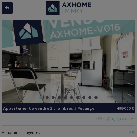
Appartement
à vendre
2 chambres à
Pétange
499 000 €
2
2
1
1
+/- 65 m
Honoraires d'agence :
3 %