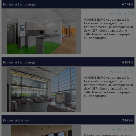
Bureau
à
Leudelange
6 141 €
+/- 267 m²
AXHOME IMMO vous propose à la
location dans ce magnifique
Bâtiment récent , un loft commercial
de +/- 267 m2 qui dispose d'une
salle de réunion, bureaux équipés,
cuisine équipée...
Bureau
à
Leudelange
6 601 €
+/- 287 m²
AXHOME IMMO vous propose à la
location dans ce magnifique
Bâtiment récent , un loft commercial
de +/- 287 m2 qui dispose d'une
salle de réunion, bureaux équipés,
cuisine équipée...
Bureau
à
Livange
2 629 €
+/- 15 m²
Développez votre entreprise au sein