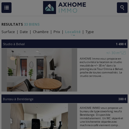
RESULTATS
33 BIENS
Surface
|
Date
|
Chambre
|
Prix
|
Localité
|
Type
Studio
à
Belval
1 490 €
+/- 30 m²
AXHOME Immo vous propose en
exclusivité à la location ce studio
meublé de +/− 30 m² dans la
prestigieuse Tour Omnia à Belval,
proche de toutes commodités. Le
studio se trouve...
Bureau
à
Bereldange
380 €
AXHOME IMMO vous propose un
bureau de type coworking neuf à
Bereldange. Disponible
immédiatement. Un WC séparé et
une kitchenette séparée avec
machine à café viennent comp...