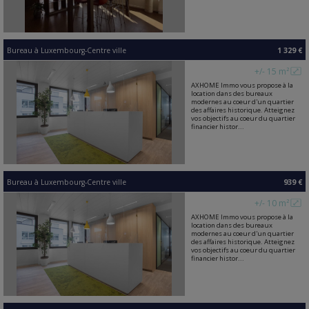
Bureau
à
Luxembourg-Centre ville
1 329 €
+/- 15 m²
AXHOME Immo vous propose à la
location dans des bureaux
modernes au coeur d'un quartier
des affaires historique. Atteignez
vos objectifs au coeur du quartier
financier histor...
Bureau
à
Luxembourg-Centre ville
939 €
+/- 10 m²
AXHOME Immo vous propose à la
location dans des bureaux
modernes au coeur d'un quartier
des affaires historique. Atteignez
vos objectifs au coeur du quartier
financier histor...