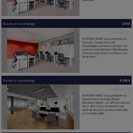
Bureau
à
Leudelange
379 €
+/- 5 m²
AXHOME IMMO vous propose à la
location: Espace Altitude.
Développez votre activité dans un
quartier bien desservi Développez
votre entreprise en lui offrant une
base dans...
Bureau
à
Leudelange
9 246 €
+/- 402 m²
AXHOME IMMO vous propose à la
location dans ce magnifique
Bâtiment récent , un loft commercial
de +/- 402 m2 qui dispose d'une
salle de réunion, bureaux équipés,
cuisine équipée...