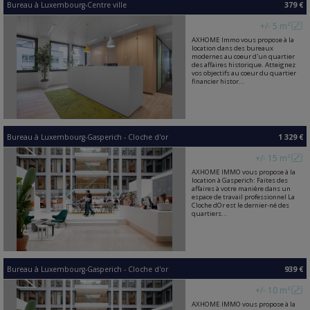
Bureau
à
Luxembourg-Centre ville
379 €
+/- 5 m²
AXHOME Immo vous propose à la
location dans des bureaux
modernes au coeur d'un quartier
des affaires historique. Atteignez
vos objectifs au coeur du quartier
financier histor...
Bureau
à
Luxembourg-Gasperich - Cloche d'or
1 329 €
+/- 15 m²
AXHOME IMMO vous propose à la
location à Gasperich: Faites des
affaires à votre manière dans un
espace de travail professionnel La
Cloche dOr est le dernier-né des
quartiers...
Bureau
à
Luxembourg-Gasperich - Cloche d'or
939 €
+/- 10 m²
AXHOME IMMO vous propose à la