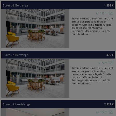
Bureau
à
Bertrange
1 259 €
+/- 10 m²
Travaillez dans un centre stimulant
au cur dun parc daffaires bien
desservi Admirez la façade fuselée
du parc daffaires Atrium, à
Bertrange. Idéalement situé à 15
minutes du ce...
Bureau
à
Bertrange
379 €
+/- 5 m²
Travaillez dans un centre stimulant
au cur dun parc daffaires bien
desservi Admirez la façade fuselée
du parc daffaires Atrium, à
Bertrange. Idéalement situé à 15
minutes du ce...
Bureau
à
Leudelange
2 629 €
+/- 15 m²