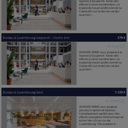
location à Gasperich: Faites des
affaires à votre manière dans un
espace de travail professionnel La
Cloche dOr est le dernier-né des
quartiers...
Bureau
à
Luxembourg-Gasperich - Cloche d'or
379 €
+/- 5 m²
AXHOME IMMO vous propose à la
location à Gasperich: Faites des
affaires à votre manière dans un
espace de travail professionnel La
Cloche dOr est le dernier-né des
quartiers...
Bureau
à
Luxembourg-Gare
1 329 €
+/- 15 m²
AXHOME IMMO vous propose
plusieurs option de location:
L'emplacement parfait pour des
affaires prospères Votre entreprise
est en lieu sûr au cur de
Luxembourg. Des espaces d...