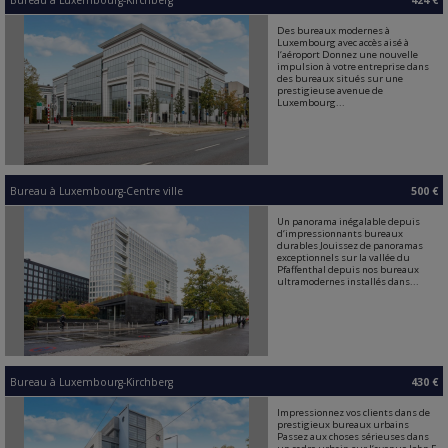
Bureau
à
Luxembourg-Kirchberg
424 €
Des bureaux modernes à
Luxembourg avec accès aisé à
l‘aéroport Donnez une nouvelle
impulsion à votre entreprise dans
des bureaux situés sur une
prestigieuse avenue de
Luxembourg...
Bureau
à
Luxembourg-Centre ville
500 €
Un panorama inégalable depuis
d‘impressionnants bureaux
durables Jouissez de panoramas
exceptionnels sur la vallée du
Pfaffenthal depuis nos bureaux
ultramodernes installés dans...
Bureau
à
Luxembourg-Kirchberg
430 €
Impressionnez vos clients dans de
prestigieux bureaux urbains
Passez aux choses sérieuses dans