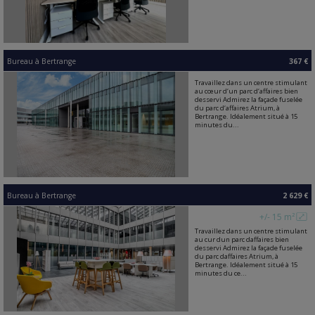
Bureau
à
Bertrange
367 €
Travaillez dans un centre stimulant
au cœur d‘un parc d‘affaires bien
desservi Admirez la façade fuselée
du parc d‘affaires Atrium, à
Bertrange. Idéalement situé à 15
minutes du...
Bureau
à
Bertrange
2 629 €
+/- 15 m²
Travaillez dans un centre stimulant
au cur dun parc daffaires bien
desservi Admirez la façade fuselée
du parc daffaires Atrium, à
Bertrange. Idéalement situé à 15
minutes du ce...