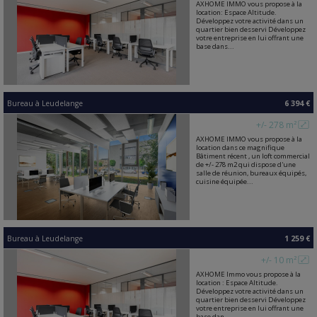
AXHOME IMMO vous propose à la
location: Espace Altitude.
Développez votre activité dans un
quartier bien desservi Développez
votre entreprise en lui offrant une
base dans...
Bureau
à
Leudelange
6 394 €
+/- 278 m²
AXHOME IMMO vous propose à la
location dans ce magnifique
Bâtiment récent , un loft commercial
de +/- 278 m2 qui dispose d'une
salle de réunion, bureaux équipés,
cuisine équipée...
Bureau
à
Leudelange
1 259 €
+/- 10 m²
AXHOME Immo vous propose à la
location : Espace Altitude.
Développez votre activité dans un
quartier bien desservi Développez
votre entreprise en lui offrant une
base dan...