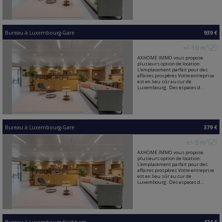
Bureau
à
Luxembourg-Gare
939 €
+/- 10 m²
AXHOME IMMO vous propose
plusieurs option de location:
L'emplacement parfait pour des
affaires prospères Votre entreprise
est en lieu sûr au cur de
Luxembourg. Des espaces d...
Bureau
à
Luxembourg-Gare
379 €
+/- 5 m²
AXHOME IMMO vous propose
plusieurs option de location:
L'emplacement parfait pour des
affaires prospères Votre entreprise
est en lieu sûr au cur de
Luxembourg. Des espaces d...