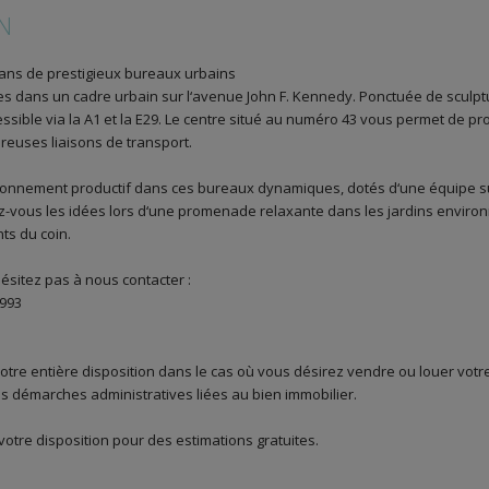
N
dans de prestigieux bureaux urbains
 dans un cadre urbain sur l‘avenue John F. Kennedy. Ponctuée de sculptu
essible via la A1 et la E29. Le centre situé au numéro 43 vous permet de pro
reuses liaisons de transport.
vironnement productif dans ces bureaux dynamiques, dotés d‘une équipe s
gez-vous les idées lors d‘une promenade relaxante dans les jardins enviro
ts du coin.
ésitez pas à nous contacter :
1993
tre entière disposition dans le cas où vous désirez vendre ou louer votr
s démarches administratives liées au bien immobilier.
tre disposition pour des estimations gratuites.