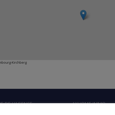
embourg-Kirchberg
 DE L'AGENCE :
AXHOME IMMO
0-18h30.
12, rue du Château d'eau