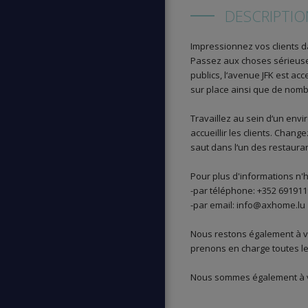
DESCRIPTIO
Impressionnez vos clients 
Passez aux choses sérieuses
publics, l‘avenue JFK est acc
sur place ainsi que de nomb
Travaillez au sein d‘un en
accueillir les clients. Chan
saut dans l‘un des restauran
Pour plus d'informations n'h
-par téléphone: +352 69191
-par email: info@axhome.lu
Nous restons également à vo
prenons en charge toutes le
Nous sommes également à vo