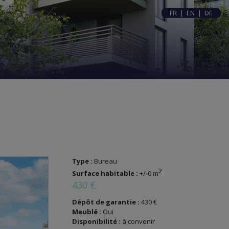
FR
|
EN
|
DE
Type :
Bureau
2
Surface habitable :
+/-0 m
430 €
Dépôt de garantie :
430 €
Meublé :
Oui
Disponibilité :
à convenir