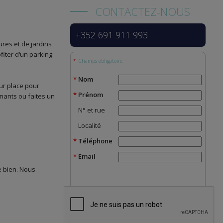
CONTACTEZ-NOUS
+352 691 911 993
res et de jardins
fiter d‘un parking
Champs obligatoire
Nom
ur place pour
Prénom
nnants ou faites un
N° et rue
Localité
Téléphone
Email
e bien. Nous