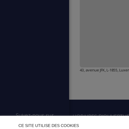
43, avenue JFK, L-1855, Lux
Suivez-nous sur
HORAIRES D'OUVERTURE
CE SITE UTILISE DES COOKIES
Du lundi au vendredi de 09h3