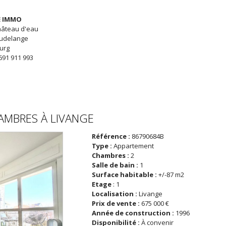
 IMMO
hâteau d'eau
eudelange
urg
691 911 993
AMBRES À
LIVANGE
Référence :
86790684B
Type :
Appartement
Chambres :
2
Salle de bain :
1
Surface habitable :
+/-87 m2
Etage
:
1
Localisation :
Livange
Prix de vente :
675 000 €
Année de construction :
1996
Disponibilité :
À convenir