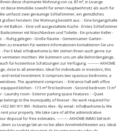
et Ihnen diese charmante Wohnung von ca. 87 m², in Livange
 ist diese Immobilie sowohl für einen Hauptwohnsitz als auch für
bilie umfasst zwei geräumige Schlafzimmer, ein gemütliches
 großen Fenstern. Die Wohnung besteht aus : - Eine Eingangshalle
 mit Balkon. - Eine voll ausgestattete Küche - Erstes Schlafzimmer
n Badezimmer mit Waschbecken und Toilette - Ein privater Keller -
e : - Ruhig gelegen - Große Räume - Gemeinsamer Garten -
ten zu erwarten Für weitere Informationen kontaktieren Sie uns
lex. - Per E-Mail: info@axhome.lu Wir stehen Ihnen auch gerne zur
er vermieten möchten. Wir kümmern uns um alle Behördengänge,
 auch für kostenlose Schätzungen zur Verfügung. ---------- AXHOME
, close to all amenities. Ideal for individuals or investors, this
ce and rental investment. It comprises two spacious bedrooms, a
e windows. The apartment comprises : - Entrance hall with office
lly equipped kitchen - 17.5 m² first bedroom - Second bedroom 13 m²
r - Laundry room - Exterior parking space Features : - Quiet
e belongs to the municipality of Roeser - No work required For
: +352 691 911 993 - Roberto Alex - By email : info@axhome.lu We
 rent your property. We take care of all the administrative
your disposal for free estimates. ---------- AXHOME IMMO bitt Iech
deen zu Livange läit an no bei allen Annehmlichkeeten ass. Ideal
 Immobilie perfekt gëeegent als Haaptwunnsëtz oder als