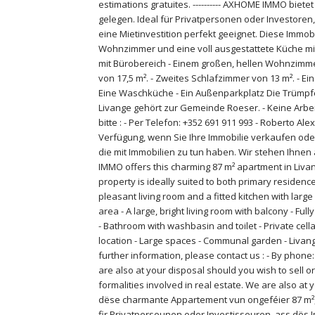
estimations gratuites. ---------- AXHOME IMMO biet
gelegen. Ideal für Privatpersonen oder Investoren,
eine Mietinvestition perfekt geeignet. Diese Immo
Wohnzimmer und eine voll ausgestattete Küche mit
mit Bürobereich - Einem großen, hellen Wohnzimmer
von 17,5 m². - Zweites Schlafzimmer von 13 m². - Ei
Eine Waschküche - Ein Außenparkplatz Die Trümpf
Livange gehört zur Gemeinde Roeser. - Keine Arbei
bitte : - Per Telefon: +352 691 911 993 - Roberto A
Verfügung, wenn Sie Ihre Immobilie verkaufen od
die mit Immobilien zu tun haben. Wir stehen Ihnen
IMMO offers this charming 87 m² apartment in Livange
property is ideally suited to both primary residen
pleasant living room and a fitted kitchen with larg
area - A large, bright living room with balcony - Fu
- Bathroom with washbasin and toilet - Private cella
location - Large spaces - Communal garden - Livang
further information, please contact us : - By phone
are also at your disposal should you wish to sell or
formalities involved in real estate. We are also at 
dëse charmante Appartement vun ongeféier 87 m², 
fir Privatpersounen oder Investisseuren, ass dës