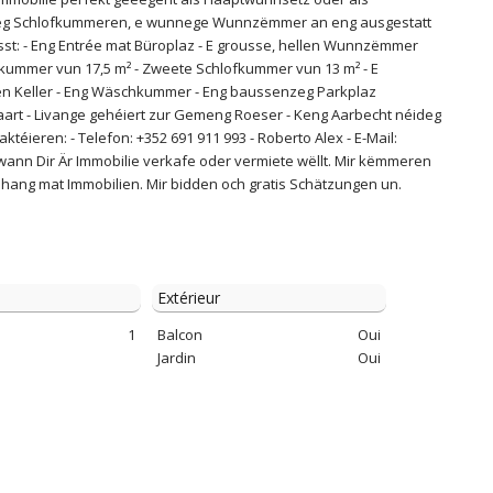
meg Schlofkummeren, e wunnege Wunnzëmmer an eng ausgestatt
t: - Eng Entrée mat Büroplaz - E grousse, hellen Wunnzëmmer
ofkummer vun 17,5 m² - Zweete Schlofkummer vun 13 m² - E
ten Keller - Eng Wäschkummer - Eng baussenzeg Parkplaz
Gaart - Livange gehéiert zur Gemeng Roeser - Keng Aarbecht néideg
aktéieren: - Telefon: +352 691 911 993 - Roberto Alex - E-Mail:
wann Dir Är Immobilie verkafe oder vermiete wëllt. Mir këmmeren
ang mat Immobilien. Mir bidden och gratis Schätzungen un.
Extérieur
1
Balcon
Oui
Jardin
Oui