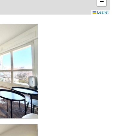
−
Leaflet