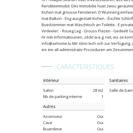
Renditeimmobil. Dës Immobilie huet zwou geräu
Kichen mat grousse Fënsteren. D'Wunneng ëmfaass
mat Balkon - Eng ausgestatt Kichen - Éischte Schl
Buedzëmmer mat Waschtisch an Toilette - E priva
Virdeeler: - Roueg Lag - Grouss Plazen - Gedeelt 
Fir méi Informatiounen, zéckt w.e.g. net, eis ze kont
info@axhome.lu Mir stinn Iech och zur Verfügung, 
eis ëm all administrativ Prozeduren am Zesummenh
CARACTÉRISTIQUES
Intérieur
Sanitaires
Salon
28 m2
Salle de bain
Nb de parking interne
1
Autres
Ascenseur
Oui
Cave
Oui
Buanderie
Oui