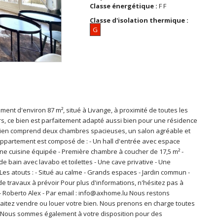
Classe énergétique :
F F
Classe d'isolation thermique :
G
 d'environ 87 m², situé à Livange, à proximité de toutes les
rs, ce bien est parfaitement adapté aussi bien pour une résidence
e bien comprend deux chambres spacieuses, un salon agréable et
appartement est composé de : - Un hall d'entrée avec espace
ne cuisine équipée - Première chambre à coucher de 17,5 m² -
 bain avec lavabo et toilettes - Une cave privative - Une
es atouts : - Situé au calme - Grands espaces - Jardin commun -
e travaux à prévoir Pour plus d'informations, n'hésitez pas à
 - Roberto Alex - Par email : info@axhome.lu Nous restons
haitez vendre ou louer votre bien. Nous prenons en charge toutes
r. Nous sommes également à votre disposition pour des