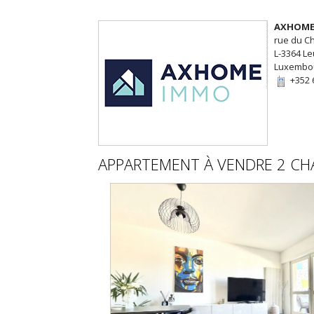
AXHOME
rue du C
L-3364 L
Luxembo
+352 
APPARTEMENT
À VENDRE
2 CH