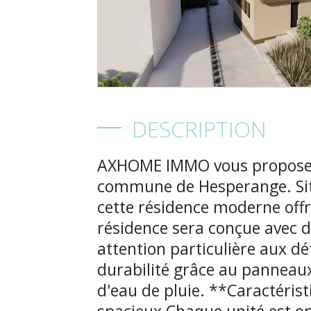
DESCRIPTION
AXHOME IMMO vous propose ce beau project à Alzingen dans la commune de Hesperange. Située dans un quartier recherché, cette résidence moderne offre un cadre de vie exceptionnel. La résidence sera conçue avec des matériaux de haute qualité et une attention particulière aux détails, garantissant confort et durabilité grâce au panneaux photovoltaïque et récupération d'eau de pluie. **Caractéristiques principales** Appartements spacieux Chaque unité est optimisée pour offrir un espace de vie lumineux et bien agencé, avec Finitions de haute qualité **Sécurité** Entrée sécurisée avec vidéophonie. **Espaces extérieurs** Les appartements disposent de balcons ou terrasses privatives, parfaits pour se détendre en plein air. **Commodités** Accès à des espaces communs, y compris un jardin partagé **Localisation** et **Proximité des transports en commun** Accès facile aux lignes de bus principales et à quelques minutes en voiture des principales autoroutes. **Commodités locales** Proche de supermarchés, écoles, parcs et autres services essentiels. La résidence est idéale pour ceux qui recherchent un cadre de vie moderne et confortable, tout en étant proche de toutes les commodités nécessaires. Duplex 1 (1er et 2e étage) **Configuration :** - Surface habitable : 99,3 m² - Séjour-cuisine : 36,5 m² - Chambre 1 (1er étage) : 14,3 m² - Chambre 2 (2e étage) : 10,1 m² - Chambre 3 (2e étage) : 11,5 m² - Salle de bains (1er étage) - Salle de douches + WC (2e étage) - WC (1er étage) - Buanderie - Hall 1er étage - Hall 2e étage - Terrasse : 15,8 m² - 1 emplacement garage (sous-sol) - Cave (sous-sol) - Jardin partagé au sous-sol ATOUT: CLASSE AAA PANNEAU SOLAIRE PANNEAU PHOTOVOLTAIQUE RESERVOIR D'EAU DE PLUIE Commun de 2000l BORNE DE RECHARGE VOITURE LOCAL VELOS ESPACE BUANDERIE DANS LES APPARTEMENTS **Prix :** 963 000 € TVA comprise **Garage :** 35 000 € TVA comprise Ce duplex spacieux sur deux niveaux offre un espace de vie ouvert avec une grande baie vitrée donnant sur un balcon orienté à l’ouest. L’étage supérieur comprend deux chambres supplémentaires et une salle de douches, avec un claustra en bois pour la sécurité et l’ouverture visuelle entre les étages. La buanderie intégrée et les nombreuses commodités en font un choix idéal pour une famille. Les prix sont affichés TVA de 3% sous condition d'acceptation de votre dossier par l'administration de l'enregistrement et des domaines. Les images et visualisations 3D intérieures sont à titre indicatif et pour visualisation seulement et ne représente qu’un exemple d’aménagement Pour plus d'informations n'hésitez pas à nous contacter : -par téléphone: +352 691911993 -par email: info@axhome.lu Nous restons également à votre entière disposition dans le cas où vous désirez vendre ou louer votre bien. Nous prenons en charge toutes les démarches administratives liées au bien immobilier. Nous sommes également à votre disposition pour des estimations gratuites. ---------- AXHOME IMMO bietet Ihnen dieses schöne Projekt in Alzingen in der Gemeinde Hesperingen an. In einer begehrten Gegend gelegen, bietet diese moderne Residenz ein außergewöhnliches Wohnumfeld. Die Residenz wird mit hochwertigen Materialien und besonderer Liebe zum Detail gestaltet und garantiert Komfort und Langlebigkeit dank Photovoltaik-Paneelen und Regenwasserrückgewinnung. **Haupteigenschaften** Geräumige Wohnungen Jede Einheit ist so optimiert, dass sie einen hellen und gut ausgestatteten Wohnraum bietet Hochwertige Oberflächen **Sicherheit** Sicherer Eingang mit Bildtelefon. **Außenbereiche** Die Apartments verfügen über private Balkone oder Terrassen, ideal zum Entspannen im Freien. **Ausstattung** Zugang zu öffentlichen Bereichen, einschließlich eines Gemeinschaftsgartens **Lage** und **Nähe zu öffentlichen Verkehrsmitteln** Einfacher Zugang zu den wichtigsten Buslinien und eine kurze Fahrt zu den wichtigsten Autobahnen. **Nahversorgung** In der Nähe von Supermärkten, Schulen, Parks und anderen wichtigen Dienstleistungen. Die Residenz ist ideal für diejenigen, die ein modernes und komfortables Wohnumfeld suchen und gleichzeitig in der Nähe aller notwendigen Annehmlichkeiten sein möchten. Maisonette 1 (1. und 2. Etage) **Aufbau:** - Wohnfläche: 99,3 m² - Wohnküche: 36,5 m² - Schlafzimmer 1 (1. Etage): 14,3 m² - Schlafzimmer 2 (2. Etage): 10,1 m² - Schlafzimmer 3 (2. Etage): 11,5 m² - Badezimmer (1. Etage) - Duschraum + WC (2. Etage) - WC (1. Etage) - Wäschekammer - Halle 1. Stock - Halle 2. Stock - Terrasse: 